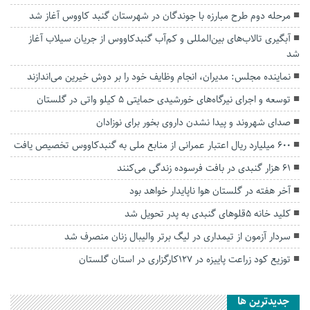
مرحله دوم طرح مبارزه با جوندگان در شهرستان گنبد کاووس آغاز شد
آبگیری تالاب‌های بین‌المللی و کم‌آب گنبدکاووس از جریان سیلاب آغاز
شد
نماینده مجلس: مدیران، انجام وظایف خود را بر دوش خیرین می‌اندازند
توسعه و اجرای نیرگاه‌های خورشیدی حمایتی ۵ کیلو واتی در گلستان
صدای شهروند و پیدا نشدن داروی بخور برای نوزادان
۶۰۰ میلیارد ریال اعتبار عمرانی از منابع ملی به گنبدکاووس تخصیص یافت
۶۱ هزار گنبدی در بافت‌ فرسوده زندگی می‌کنند
آخر هفته در گلستان هوا ناپایدار خواهد بود
کلید خانه 5قلوهای گنبدی به پدر تحویل شد
سردار آزمون از تیمداری در لیگ برتر والیبال زنان منصرف شد
توزیع کود زراعت پاییزه در ۱۲۷کارگزاری در استان گلستان
جديدترين ها