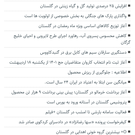
افزایش ۲۵ درصدی تولید گل و گیاه زینتی در گلستان
واگذاری پارک های جنگلی به بخش خصوصی از اولویت ها است
آغاز توزیع کالا‌های اساسی ویژه ماه رمضان در گلستان
کاهش محسوس پسروی آب، رهاورد اجرای طرح لایروبی و احیای خلیج
گرگان
دستگیری سارقان سيم های كابل برق در گنبدکاووس
آغاز ثبت نام انتخاب کاروان متقاضیان حج ۱۴۰۱ از یکشنبه ۱۸ اردیبهشت
اطلاعیه : جلوگیری از ریزش محصول
میانگین سن ابتلا به اعتیاد در ایران ۲۴ سال است.
آغاز برداشت خرمالو در گلستان؛ پیش بینی برداشت ۹ هزار تن محصول
پتروشیمی گلستان در آستانه ورود به بورس است
فعالیت سامانه بارشی تا امشب در گلستان +فیلم
کیفرخواست پرونده «سها رضانژاد» در دادسرای کردکوی صادر شد
O+ بیشترین گروه خونی اهدایی در گلستان