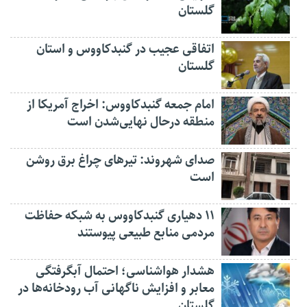
گلستان
اتفاقی عجیب در‌ گنبدکاووس و استان
گلستان
امام جمعه گنبدکاووس: اخراج آمریکا از
منطقه درحال نهایی‌شدن است
صدای شهروند: تیرهای چراغ برق روشن
است
۱۱ دهیاری گنبدکاووس به شبکه حفاظت
مردمی منابع طبیعی پیوستند
هشدار هواشناسی؛ احتمال آبگرفتگی
معابر و افزایش ناگهانی آب رودخانه‌ها در
گلستان