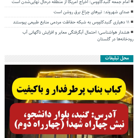
امام جمعه گنبدکاووس: اخراج آمریکا از منطقه درحال نهایی‌شدن است
صدای شهروند: تیرهای چراغ برق روشن است
۱۱ دهیاری گنبدکاووس به شبکه حفاظت مردمی منابع طبیعی پیوستند
هشدار هواشناسی؛ احتمال آبگرفتگی معابر و افزایش ناگهانی آب
رودخانه‌ها در گلستان
محل تبلیغات