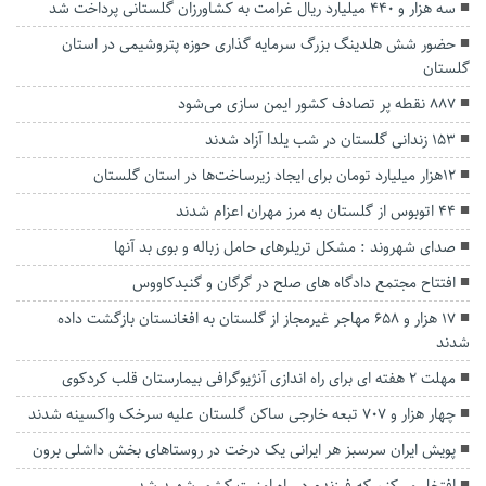
سه هزار و ۴۴۰ میلیارد ریال غرامت به کشاورزان گلستانی پرداخت شد
حضور شش هلدینگ بزرگ سرمایه گذاری حوزه پتروشیمی در استان
گلستان
۸۸۷ نقطه پر تصادف کشور ایمن سازی می‌شود
۱۵۳ زندانی گلستان در شب یلدا آزاد شدند
۱۲هزار میلیارد تومان برای ایجاد زیرساخت‌ها در استان گلستان
۴۴ اتوبوس از گلستان به مرز مهران اعزام شدند
صدای شهروند : مشکل تریلرهای حامل زباله و بوی بد آنها
افتتاح مجتمع دادگاه های صلح در گرگان و گنبدکاووس
۱۷ هزار و ۶۵۸ مهاجر غیرمجاز از گلستان به افغانستان بازگشت داده
شدند
مهلت 2 هفته ای برای راه اندازی آنژیوگرافی بیمارستان قلب کردکوی
چهار هزار و ۷۰۷ تبعه خارجی ساکن گلستان علیه سرخک واکسینه شدند
پویش ایران سرسبز هر ایرانی یک درخت در روستاهای بخش داشلی برون