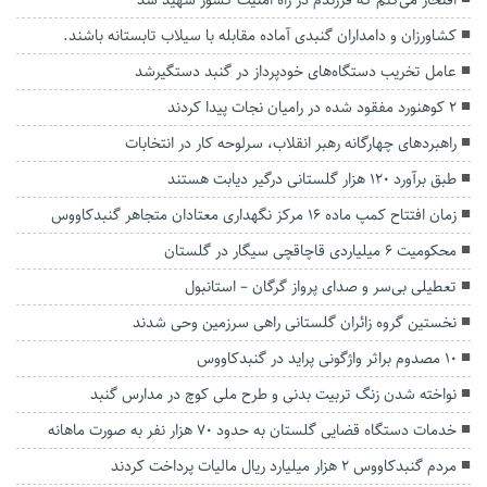
افتخار می‌کنم که فرزندم در راه امنیت کشور شهید شد
کشاورزان و دامداران گنبدی آماده مقابله با سیلاب‌ تابستانه باشند.
عامل تخریب دستگاه‌های خودپرداز در گنبد دستگیرشد
۲ کوهنورد مفقود شده در رامیان‌ نجات پیدا کردند
راهبرد‌های چهارگانه رهبر انقلاب، سرلوحه کار در انتخابات
طبق برآورد ۱۲۰ هزار گلستانی درگیر دیابت هستند
زمان افتتاح کمپ ماده 16 مرکز نگهداری معتادان متجاهر گنبدکاووس
محکومیت ۶ میلیاردی قاچاقچی سیگار در گلستان
تعطیلی بی‌سر و صدای پرواز گرگان – استانبول
نخستین گروه زائران گلستانی راهی سرزمین وحی شدند
۱۰ مصدوم براثر واژگونی پراید در گنبدکاووس
نواخته شدن زنگ تربیت بدنی و طرح ملی کوچ در مدارس گنبد
خدمات دستگاه قضایی گلستان به حدود ۷۰ هزار نفر به صورت ماهانه
مردم گنبدکاووس ۲ هزار میلیارد ریال مالیات پرداخت کردند