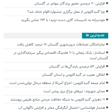
افزایش ۲۰ درصدی حضور پرندگان مهاجر در گلستان
چرا گنبدکاووس از محل برگزاری جشنواره اقوام حذف شد؟
خودسرانه به تاسیسات گازی دست نزنید؛ با ۱۹۴ تماس بگیرید
جديدترين ها
جانباختگان تصادفات درون‌شهری گلستان ۱۷ درصد کاهش یافت
استاندار: بابک زنجانی با ۱۱ هلدینگ اقتصادی پیگیر سرمایه‌گذاری در
گلستان است
افزایش ۵۳ درصدی بارندگی‌ها در گلستان
اتفاقی عجیب در‌ گنبدکاووس و استان گلستان
امام جمعه گنبدکاووس: اخراج آمریکا از منطقه درحال نهایی‌شدن است
صدای شهروند: تیرهای چراغ برق روشن است
۱۱ دهیاری گنبدکاووس به شبکه حفاظت مردمی منابع طبیعی پیوستند
هشدار هواشناسی؛ احتمال آبگرفتگی معابر و افزایش ناگهانی آب