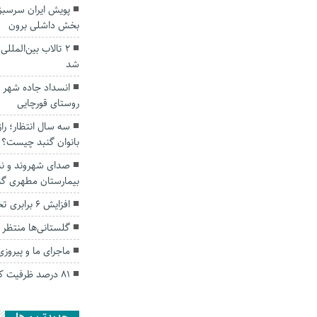
پویش ایران سرسبز
بخش داشلی برون
۲ تالاب بین‌الم
شد
انسداد جاده شهر تا
روستای قورچایی
سه سال انتظار؛ ر
بانوان گنبد چیست؟
صدای شهروند و نب
بیمارستان مطهری گ
افزایش ۶ برابری تخلفات نانوایی های گلستان
گلستانی‌ها منتظر 
ماجرای ما و پیروز
۸۱ درصد ظرفیت کاروان‌های حج تمتع تکمیل شد.