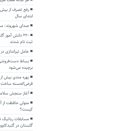
هر ساله هفت هزار 
ابتدای سال
صدای شهروند: مشک
۲۲۰ دانش آموز 
ثبت نام شدند
عامل تیراندازی د
بساط دست‌فروشی 
برچیده می‌شود
قرض‌الحسنه ساخت م
آغاز سنجش سلامت ۴۰ هزار کلاس اولی در 
متولی حافظت از آ
کیست؟
مسابقات رباتیک ن
گلستان در گنبدکاوو