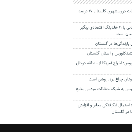
جانباختگان تصادفات درون‌شهری گلستان ۱۷ درصد
استاندار: بابک زنجانی با ۱۱ هلدینگ اقتصادی پیگیر
ستان است
گنبدکاووس و استان گلستان
وس: اخراج آمریکا از منطقه درحال
رهای چراغ برق روشن است
اووس به شبکه حفاظت مردمی منابع
حتمال آبگرفتگی معابر و افزایش
ا در گلستان