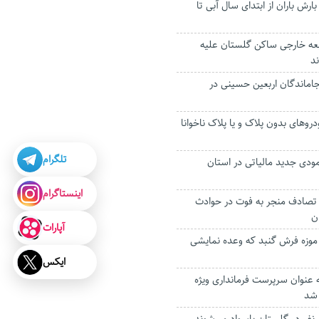
صدی بارش باران از ابتدای سال آبی تا
 هزار و ۷۰۷ تبعه خارجی ساکن گلستان علیه
د
 جاماندگان اربعین حسینی در
روهای بدون پلاک و یا پلاک ناخوانا
تلگرام
 ۴۲ هزار مودی جدید مالیاتی در استان
اینستاگرام
رصدی تصادف منجر به فوت در حوادث
ن
آپارات
موزه فرش گنبد که وعده نمایشی
ایکس
عنوان سرپرست فرمانداری ویژه
شد