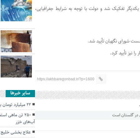
کدیگر تفکیک شد و دولت با توجه به شرایط جغرافیایی،
ست شورای نگهبان تأیید شد.
 نیز تأیید کرد.
https://akhbaregonbad.ir/?p=1600
سایر خبرها
۲۲ میلیارد تومان برای رفع حصار برج قابوس نیاز است
۲۵۰ تن ماهی اس
آب‌های خزر
علاج بخشی خلیج گر