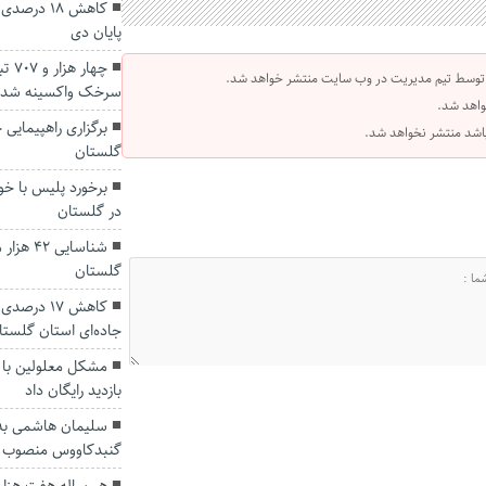
کاهش ۱۸ در
پایان دی
چهار
 توسط تیم مدیریت در وب سایت منتشر خواهد شد.
سرخک واکسینه شدن
واهد شد.
برگزاری راهپیمایی
 باشد منتشر نخواهد شد.
گلستان
برخورد پلیس با خود
در گلستان
شناسایی
گلستان
کاهش ۱۷ د
جاده‌ای استان گلستا
مشکل معلولین با 
بازدید رایگان داد
سلیمان هاشمی به 
گنبدکاووس منصوب 