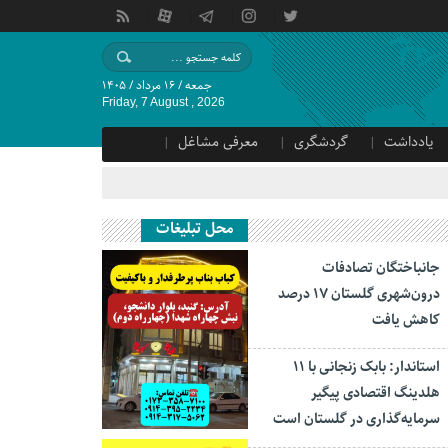
جمعه / ۱۶ مرداد / ۱۴۰۵
Friday, 7 August , 2026
یادداشت
گردشگری
معرفی مشاغل
محل تبلیغات
جانباختگان تصادفات
درون‌شهری گلستان ۱۷ درصد
کاهش یافت
استاندار: بابک زنجانی با ۱۱
هلدینگ اقتصادی پیگیر
سرمایه‌گذاری در گلستان است