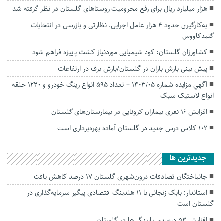
هزار میلیارد ریال برای رفع محرومیت‌ روستاهای گلستان در نظر گرفته شد
به‌کارگیری حدود ۴ هزار عامل اجرایی، نظارتی و بازرسی در انتخابات
گنبدکاووس
کشاورزان گلستان: کود شیمیایی موردنیاز کشت پاییزه فراهم شود
پیش بینی بارش باران در گلستان/بارش برف در ارتفاعات
آگهي مزايده شماره 1403/05 – تعداد 595 انواع رینگ خودرو و 1230 حلقه
انواع لاستیک سبک
افزایش ۱۶ نفری بیماران کرونایی در بیمارستان‌های گلستان
۱۰۲ کلاس درس جدید در گلستان آماده بهره‌برداری است
جديدترين ها
جانباختگان تصادفات درون‌شهری گلستان ۱۷ درصد کاهش یافت
استاندار: بابک زنجانی با ۱۱ هلدینگ اقتصادی پیگیر سرمایه‌گذاری در
گلستان است
افزایش ۵۳ درصدی بارندگی‌ها در گلستان