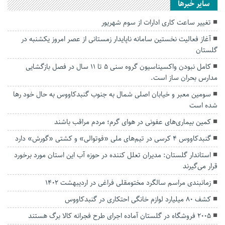
سایر خبرها
تغییر ساعت کاری ادارات از سوم شهریور
آغاز فعالیت نخستین سامانه ناپایدار زمستانی از عصر امروز یکشنبه در
گلستان
کامل نبودن واکسیناسیون گروه سنی ۵ تا ۱۱ سال در فصل بازگشایی
مدارس بحران ساز است.
سومین معبر و خیابان اصلی شمال به جنوب گنبدکاووس به حال خود رها
شده است
کمین بیماری‌های عفونی در هوای گرم؛ مردم مراقب باشند
گنبدکاووس ۴ کرسی در تیم‌های ملی «فوتوالی» و کشتی «گورش» دارد
استاندار گلستان: مدیران تعلل کننده در حوزه آب این استان مورد برخورد
قرار می‌گیرند
زمانبندی مراسم سالگرد مختومقلی فراغی در اردیبهشت 1402
کشف ۸۰ میلیارد لوازم خانگی احتکاری در گنبدکاووس
۲۰۰۵ فروشگاه در گلستان آماده اجرای طرح فجرانه کالا برگ هستند