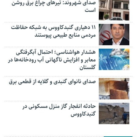
صدای شهروند: تیرهای چراغ برق روشن
است
۱۱ دهیاری گنبدکاووس به شبکه حفاظت
مردمی منابع طبیعی پیوستند
هشدار هواشناسی؛ احتمال آبگرفتگی
معابر و افزایش ناگهانی آب رودخانه‌ها در
گلستان
صدای نانوای گنبدی و گلایه از قطعی برق
حادثه انفجار گاز منزل مسکونی در
گنبدکاووس