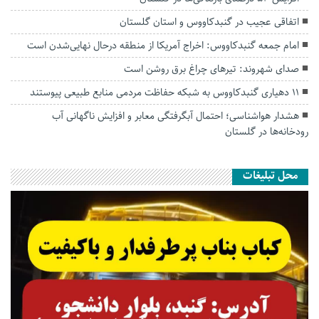
اتفاقی عجیب در‌ گنبدکاووس و استان گلستان
امام جمعه گنبدکاووس: اخراج آمریکا از منطقه درحال نهایی‌شدن است
صدای شهروند: تیرهای چراغ برق روشن است
۱۱ دهیاری گنبدکاووس به شبکه حفاظت مردمی منابع طبیعی پیوستند
هشدار هواشناسی؛ احتمال آبگرفتگی معابر و افزایش ناگهانی آب
رودخانه‌ها در گلستان
محل تبلیغات