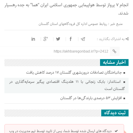
انجام ۷ پرواز توسط هواپیمایی جمهوری اسلامی ایران “هما” به جده رهسپار
شدند.
منبع خبر : روابط عمومی اداره کل فرودگاههای استان گلستان
به اشتراک بگذارید :
https://akhbaregonbad.ir/?p=2412
اخبار مشابه
جانباختگان تصادفات درون‌شهری گلستان ۱۷ درصد کاهش یافت
استاندار: بابک زنجانی با ۱۱ هلدینگ اقتصادی پیگیر سرمایه‌گذاری در
گلستان است
افزایش ۵۳ درصدی بارندگی‌ها در گلستان
ثبت دیدگاه
دیدگاه های ارسال شده توسط شما، پس از تایید توسط تیم مدیریت در وب