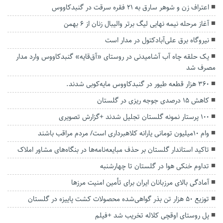
اعتراف زن و شوهر سارق به ۲۱ فقره سرقت در گنبدکاووس
آغاز مرحله نیمه نهایی لیگ برتر والیبال زنان از ۶ بهمن
نیروگاه برق علی‌آبادکتول در مدار است
یک حلقه چاه آب آشامیدنی در روستای «آق‌قایه» گنبدکاووس وارد مدار
مصرف شد
۳۶۰ هزار قطعه طیور در گنبدکاووس مایه‌کوبی شدند.
کاهش ۱۵ درصدی جوجه ریزی در گلستان
۱۰۰ پرستار نمونه گلستان تجلیل شدند +گزارش تصویری
وام ۱۰میلیون‌ تومانی یارانه کلاهبرداری است/ مردم مراقب باشند
تاکید استاندار گلستان بر حذف مبایعه‌نامه‌ها در بنگاه‌های مشاور املاک
تداوم خنکی هوا در گلستان تا چهارشنبه
آمادگی بالای مرزبانان ایران برای تأمین امنیت مرزها
توزیع ۵۰ هزار تن بذر گواهی‌شده محصولات کشت پاییزه در گلستان
پل روستای اوقچی کلاله تخریب شد +فیلم