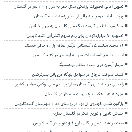
تحویل امانی تجهیزات پزشکی هلال‌احمر به هزار و ۳۰۰ نفر در گلستان
ورود سامانه مرطوب شمالی از عصر پنجشنبه به گلستان
محکومیت قطعی کارمند بانک ملی گلستان به جرم اختلاس
تصویب ۹۰ میلیاردتومان برای رفع سریع تنش‌آبی گنبدکاووس
۷۲ درصد میانسالان گلستانی درگیر اضافه وزن و چاقی هستند
انعقاد تفاهم نامه احداث مدرسه اوتیسم در گنبد کاووس
سردار آزمون فوق ستاره مخفی بوندسلیگا
کشف سوخت قاچاق در سواحل پایگاه دریابانی بندرترکمن
راه یابی دو مشت زن گلستان به اردوی تیم ملی بوکس جوانان کشور
وجود ۱۱ هزار هکتار باغ میوه هسته دار در گلستان
واژگون شدن خودروی ال نود در روستای دماغ شهرستان گنبدکاووس
مشکل تامین و توزیع شکر در گلستان نداریم
بخت بازنشده زمین رایگان طرح فرزندآوری در گنبدکاووس