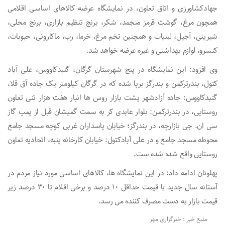
جهادکشاورزی و اتاق تعاون، در نمایشگاه عرضه کالاهای اساسی اقلامی
همچون مرغ، گوشت قرمز منجمد، شکر، برنج تنظیم بازاری، برنج محلی،
شیرینی، آجیل، لبنیات و همچنین تخم مرغ، خرما، رب، ماکارونی، حبوبات،
کنسرو، لوازم بهداشتی و غیره عرضه خواهد شد.
وی افزود: این نمایشگاه در پنج شهرستان گرگان، گنبدکاووس، علی آباد
کتول، بندرترکمن و بندرگز برپا شده که در گرگان کیلومتر یک جاده آق قلا،
گنبدکاووس: جاده آزادشهر پشت بازار روس ها انبار هفت هزار تنی تعاون
روستایی، در بندرترکمن: بلوار عابدی کر به سمت گمیشان قبل از پمپ گاز
سی ان. جی بازارچه، در بندرگز؛ خیابان پاسداران غربی کوچه مسجد جامع
محوطه مسجد جامع و در علی آبادکتول: خیابان کارخانه پنبه، اتحادیه تعاون
روستایی واقع شده شده ست.
پهلونان ادامه داد: در این نمایشگاه ها، کالاهای اساسی مورد نیاز مردم در
آستانه سال جدید با قیمت حداقل ۱۰ درصد و برخی اقلام تا ۳۰ درصد زیر
قیمت بازار به دست مصرف کننده می رسد.
منبع خبر : خبرگزاری مهر