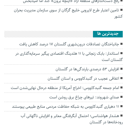
رفع‌ دست‌انداز‌های منطقه آزاد «اینچه برون» کُند اما امیدبخش
تامین اعتبار طرح لایروبی خلیج گرگان از سوی سازمان مدیریت بحران
کشور
جديدترين ها
جانباختگان تصادفات درون‌شهری گلستان ۱۷ درصد کاهش یافت
استاندار: بابک زنجانی با ۱۱ هلدینگ اقتصادی پیگیر سرمایه‌گذاری در
گلستان است
افزایش ۵۳ درصدی بارندگی‌ها در گلستان
اتفاقی عجیب در‌ گنبدکاووس و استان گلستان
امام جمعه گنبدکاووس: اخراج آمریکا از منطقه درحال نهایی‌شدن است
صدای شهروند: تیرهای چراغ برق روشن است
۱۱ دهیاری گنبدکاووس به شبکه حفاظت مردمی منابع طبیعی پیوستند
هشدار هواشناسی؛ احتمال آبگرفتگی معابر و افزایش ناگهانی آب
رودخانه‌ها در گلستان