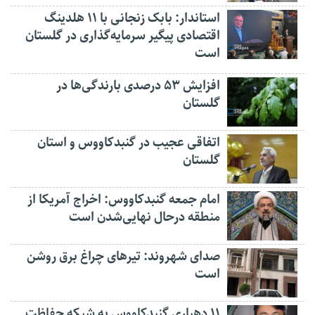
استاندار: بابک زنجانی با ۱۱ هلدینگ
اقتصادی پیگیر سرمایه‌گذاری در گلستان
است
افزایش ۵۳ درصدی بارندگی‌ها در
گلستان
اتفاقی عجیب در‌ گنبدکاووس و استان
گلستان
امام جمعه گنبدکاووس: اخراج آمریکا از
منطقه درحال نهایی‌شدن است
صدای شهروند: تیرهای چراغ برق روشن
است
۱۱ دهیاری گنبدکاووس به شبکه حفاظت