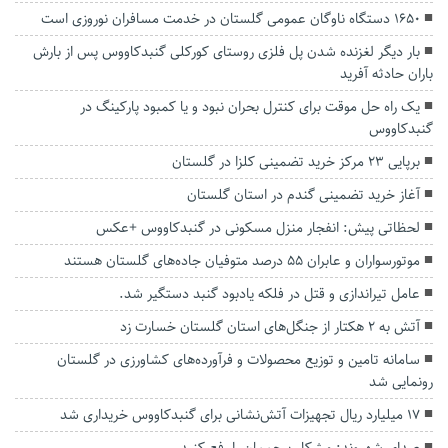
۱۶۵۰ دستگاه ناوگان عمومی گلستان در خدمت مسافران نوروزی است
بار دیگر لغزنده شدن پل فلزی روستای کورکلی گنبدکاووس پس از بارش
باران حادثه آفرید
یک راه حل موقت برای کنترل‌ بحران نبود و یا کمبود پارکینگ در‌
گنبدکاووس
برپایی ۲۳ مرکز خرید تضمینی کلزا در گلستان
آغاز خرید تضمینی گندم در استان گلستان
لحظاتی پیش: انفجار منزل مسکونی در گنبدکاووس +عکس
موتورسواران و عابران ۵۵ درصد متوفیان جاده‌های گلستان هستند
عامل تیراندازی و قتل در فلکه یادبود گنبد دستگیر شد.
آتش به ۲ هکتار از جنگل‌های استان گلستان خسارت زد
سامانه تامین و توزیع محصولات و فرآورده‌های کشاورزی در گلستان
رونمایی شد
۱۷ میلیارد ریال تجهیزات آتش‌نشانی برای گنبدکاووس خریداری شد
صدای شهروند: مشکل پرچممان را رفع کنید