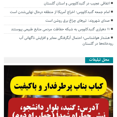
اتفاقی عجیب در‌ گنبدکاووس و استان گلستان
امام جمعه گنبدکاووس: اخراج آمریکا از منطقه درحال نهایی‌شدن است
صدای شهروند: تیرهای چراغ برق روشن است
۱۱ دهیاری گنبدکاووس به شبکه حفاظت مردمی منابع طبیعی پیوستند
هشدار هواشناسی؛ احتمال آبگرفتگی معابر و افزایش ناگهانی آب
رودخانه‌ها در گلستان
محل تبلیغات