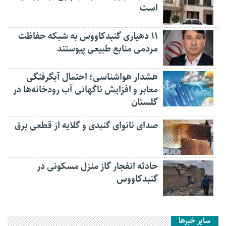
است
۱۱ دهیاری گنبدکاووس به شبکه حفاظت
مردمی منابع طبیعی پیوستند
هشدار هواشناسی؛ احتمال آبگرفتگی
معابر و افزایش ناگهانی آب رودخانه‌ها در
گلستان
صدای نانوای گنبدی و گلایه از قطعی برق
حادثه انفجار گاز منزل مسکونی در
گنبدکاووس
سایر خبرها