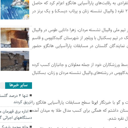
ادی به رقابت‌های پاراآسیایی هانگژو اعزام کرد که حاصل
تلاش آنان کسب یک طلا ( ۲ نفر در والیبال نشسته مردان)، ۲ نقره ( والیبال نشسته زنان و پرتاب دیسک) و یک برنز در
تیم ملی والیبال نشسته مردان، زهرا دانایی طوس در والیبال
ک در تیم بسکتبال با ویلچر از شهرستان گنبدکاووس و قاسم
ن نمایندگان گلستان در مسابقات پاراآسیایی هانگژو حضور
سط ورزشکاران خود از جمله معلولان و جانبازان کسب کرده
دکاووس در رشته‌های والیبال نشسته مردان و زنان، بسکتبال
سایر خبرها
تنها 4 درصد گ
تزریق کردند
 و گو با خبرنگار
ایرنا
سطح مسابقات پاراآسیایی هانگژو را
کستان داشتم که همگی برای کسب مدال طلا به میدان آمده
اداره برق قهرمان 
دستگاههای اجرائی 
ل نقره شدم.
حاج محمد شهرکی؛