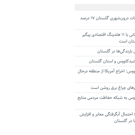
جانباختگان تصادفات درون‌شهری گلستان ۱۷ درصد
استاندار: بابک زنجانی با ۱۱ هلدینگ اقتصادی پیگیر
ستان است
گنبدکاووس و استان گلستان
وس: اخراج آمریکا از منطقه درحال
رهای چراغ برق روشن است
اووس به شبکه حفاظت مردمی منابع
حتمال آبگرفتگی معابر و افزایش
ا در گلستان