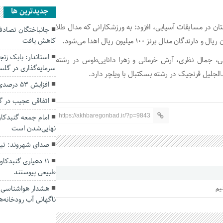
جديدترين ها
ان در مسابقات آسیایی، افزود: به ورزشکارانی که مدال طلا
کاهش یافت
، جمال نظری، آرش خرمالی و زهرا دانایی‌طوس در رشته
سرمایه‌گذاری در گل
بدالجلیل قرنجیک در رشته بسکتبال با ویلچر دارد.
افزایش ۵۳ درصدی بارندگی‌ها در گلستان
اتفاقی عجیب در‌ 
امام جمعه گنبدکاو
https://akhbaregonbad.ir/?p=9843
نهایی‌شدن است
صدای شهروند: تی
۱۱ دهیاری گنبدک
طبیعی پیوستند
هشدار هواشناسی؛ ا
یم
ناگهانی آب رودخانه‌ه