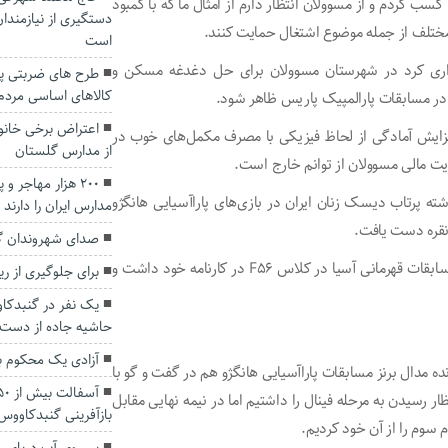
 کسب کردم و از مسوولان انتظار دارم از امثال ما که با کمبود
دستگیری از نیازمندا
ی مختلف از جمله موضوع اشتغال حمایت کنند.
است
دواری کرد در شهرستان مسوولان برای حل دغدغه مسکن و
طرح های ضربتی پل
کالاهای اساسی مردم
 در مسابقات پارالمپیک پاریس ظاهر شود.
اعتراض برخی خانوا
 افزایش آمادگی از لحاظ فیزیکی با مصرف مکمل‌های خوب در
از مدارس گلستان
ت مالی مسوولان از توانم خارج است.
۲۰۰ هزار مهاجر 
شته پرتاب دیسک زنان ایران در بازی‌های پاراآسیایی هانگژو
مدارس ایران را دارند
صدای شهروندان گن
دیبایی پیش از این بازی‌ها رکورد ۲۳ متر و ۴۴ سانتیمتر را در مسابقات قهرمانی آسیا در کلاس F۵۶ در کارنامه خود داشت و
برای جلوگیری از ر
یک نفر در گنبدکاو
حاشیه جاده از دست 
آزادی یک محکوم به قصاص 
ده مدال برنز مسابقات پاراآسیایی هانگژو هم در گفت و گو با
ظار رسیدن به مرحله فینال را داشتیم اما در نیمه نهایی مقابل
بازآفرینی گنبدکاووس
 سوم را از آن خود کردیم.