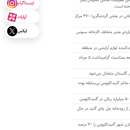
خزر معیشت ساحل نشینان بندر
اینستاگرام
اخته است.
اشتغال ۳۰۰۰ گلستانی در بخش گردشگری/ ۴۷۰ مرکز
آپارات
ایکس
یت ۳۸ میلیاردی مدیر متخلف کارخانه سبوس
کننده لوازم آرایشی در منطقه
ویژه نامه ندای جمعه بمناسبت گرامیداشت ۵ مرداد
ر گلستان متعادل می‌شود
 ماخر گنبدکاووس بی‌سابقه بوده
س
از رودخانه چل چای گنبد در حال
گرما ذخیره آب مخازن شهر گنبدکاووس را ۳۰ درصد