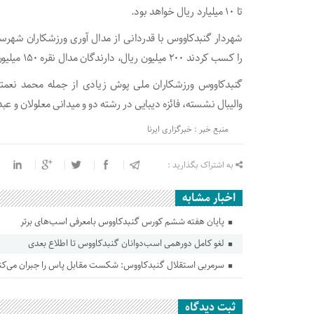
تا ۱۰ میلیارد ریال خواهد بود.
شهردار گنبدکاووس با قدردانی از مدال آوری ورزشکاران شهرست
را کسب کردند ۲۰۰ میلیون ریال، دارندگان مدال نقره ۱۵۰ میلیون ریال و دارندگان مدال برنز ۱۰۰ میلیون ریال اهدا می‌شود.
گنبدکاووس ورزشکاران ملی پوش زیادی از جمله محمد نعمتی
والیبال نشسته، فائزه دیبایی در رشته دو و میدانی معلولان و ع
منبع خبر : خبرگزاری ایرنا
به اشتراک بگذارید :
اخبار مشابه
پایان هفته ششم کورس گنبدکاووس بامعرفی اسب‌های برتر
لغو کامل دورهمی اسب‌دوانان گنبدکاووس تا اطلاع بعدی
سرمربی استقلال گنبدکاووس: شکست مقابل پاس را جبران می‌کن
ثبت دیدگاه