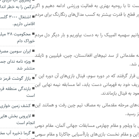
پسروی آب دریای 
ت تا با روحیه بهتری به فعالیت ورزشی ادامه دهیم و اگر
ترکمن را به خطر اند
 قطع با قدرت بیشتر به کسب مدال‌های رنگارنگ برای مردم
اقامتی داریم.
محکوم
وانیم سهمیه المپیک را به دست بیاوریم و بار دیگر دل مردم
خوراک دام
ایران سومین مصرف‌
مقدماتی از سد تیم‌های افغانستان، چین، فیلیپین و تایلند
ی شد.
منتشر شد
ملی‌پوشان بسکتبال با ویلچر در مرحله نیمه نهایی در برابر ژاپنی قرار گرفتند که در دوره سوم، فینال بازی‌های آن دوره این ۲
بازار گوشت قرمز د
ر حریف خود به قهرمانی دست یابد، اما مسابقه نیمه نهایی این
بارندگی منطقه قره
د به فینال بازماندند.
است
بت‌های مرحله مقدماتی به مصاف تیم چین رفت و همانند این
کشف زمین خواری ۵۰ میلیارد ریالی در گنبدکاوو
ز رسید.
لایروبی بخش هایی 
انجام است
رشته بسکتبال با ویلچر و مقام‌ چهارمی مسابقات جهانی آلمان، مقام دومی
ن و مقام نخست بازی‌های پاراآسیایی جاکارتا و مقام سومی