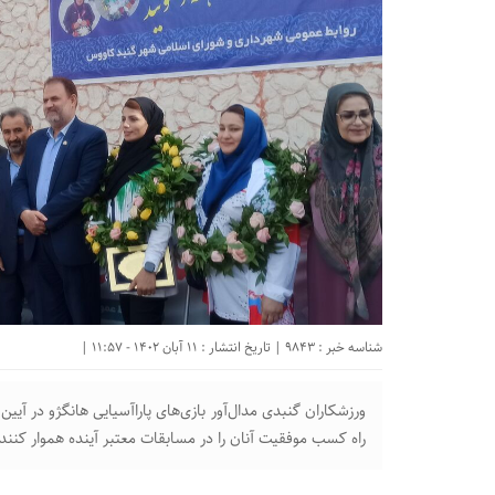
شناسه خبر : 9843 | تاریخ انتشار : 11 آبان 1402 - 11:57 |
ورزشکاران گنبدی مدال‌آور بازی‌های پاراآسیایی هانگژو در آی
راه کسب موفقیت آنان را در مسابقات معتبر آینده هموار کنند