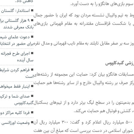
کاهش داد.
 سوم بازی‌های هانگژو را به دست آورد.
استاندار: گلستان 
ط به تیم والیبال نشسته مردان بود که ایران با حضور جمال
۹ هزار گلستانی ب
با شکست قزاقستان مقتدرانه به مقام قهرمانی بازی‌های
بانک معرفی شدند
دعوت علمای شیعه
روز سه بر صفر مقابل تایلند به مقام نایب قهرمانی و مدال نقره
برای حضور در انتخابا
سال آینده
فراهم کردن شرایط 
مسابقات هانگژو بیان کرد: حمایت این مجموعه از رشته‌های
است
ز صرف بر رشته والیبال خارج و از سایر رشته‌ها هم حمایت
اینبار فقط میخواه
صدای شما و ترکیدگ
دمینتون را در سطح لیگ برتر دارد و از تیم‌های بسکتبال
گنبدکاووس
ته، کشتی و فوتبال هم حمایت می‌کند.
فردا کلیه مراکز د
وی بودجه فرهنگی و ورزشی امسال شهرداری گنبدکاووس را ۵۰۰ میلیارد ریال اعلام کرد و گفت: ۳۰۰ میلیارد ریال آن
وضعیت اورژانسی ذ
ن شورای اسلامی در دست بررسی است که مبلغ آن بین هفت