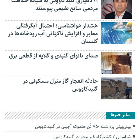
۱۱ دهیاری گنبدکاووس به شبکه حفاظت
مردمی منابع طبیعی پیوستند
هشدار هواشناسی؛ احتمال آبگرفتگی
معابر و افزایش ناگهانی آب رودخانه‌ها در
گلستان
صدای نانوای گنبدی و گلایه از قطعی برق
حادثه انفجار گاز منزل مسکونی در
گنبدکاووس
سایر خبرها
پیش‌بینی برداشت ۷۵۰ تُن هندوانه آجیلی در گنبدکاووس
شناسایی ۲ کشتارگاه غیر مجاز در گنبدکاووس