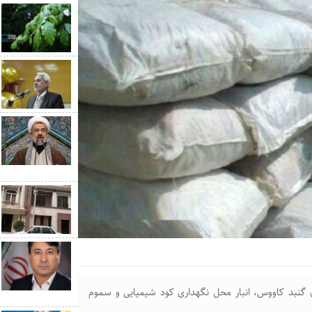
 گنبد كاووس، انبار محل نگهداری كود شيميایی و سموم