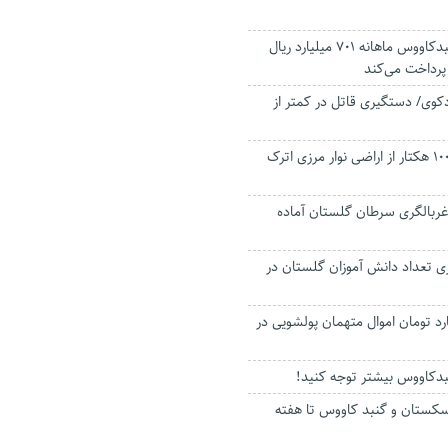
تامین اجتماعی گنبدکاووس ماهانه ۷۰۱ میلیارد ریال
پرداخت می‌کند
کوی/ دستگیری قاتل در کمتر از
برداشت زامچه در ۱٠٠ هکتار از اراضی نوار مرزی اترک
ربالگری سرطان گلستان آماده
هزار نفری تعداد دانش آموزان گلستان در
ر میلیارد تومان اموال متهمان پولشویی در
بدکاووس بیشتر توجه کنید!
اه ماده ۱۶ توسکستان و گنبد کاووس تا هفته