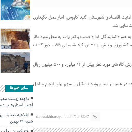
 امنیت اقتصادی شهرستان گنبد كاووس، انبار محل نگهداری
ناسایی شد.
به همراه نمایندگان اداره صمت و تعزیرات به محل مورد نظر
اعزام و در بازرسي از انبارهای مورد نظر 13 هزار ليترانواع سموم کشاورزی و بیش از 50 تن کود شیمیایی فاقد مجوز کشف
فرمانده انتظامی گلستان تصریح کرد: برابر اعلام کارشناسان ارزش کالاهای مورد نظر بیش از 14 میلیارد و 500 میلیون ریال
د: در همین راستا پرونده تشکیل و متهم برای انجام مراحل
سایر خبرها
فاجعه زیست محیط
انتظار استان‌های شم
اطلاعیه تعطیلی ب
https://akhbaregonbad.ir/?p=3347
شنبه ۱۴ بهمن