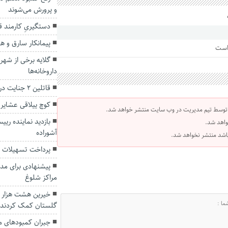
و پرورش می‌شوند
دستگیریِ کارمند ق
پیمانکار سارق و ه
 است
گلایه برخی از شهرو
داروخانه‌ها
قاتلین ۲ جنایت در گلستان دستگیر شدند
کوچ ییلاقی عشایر 
 توسط تیم مدیریت در وب سایت منتشر خواهد شد.
بازدید نماینده ریی
واهد شد.
آشوراده
 باشد منتشر نخواهد شد.
پرداخت تسهیلات فرزندآوری به 
پیشنهادی برای مدا
مراکز شلوغ
خیرین هشت هزار می
گلستان کمک کردند
جبران کمبودهای م