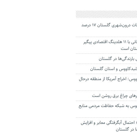
جانباختگان تصادفات درون‌شهری گلستان ۱۷ درصد
استاندار: بابک زنجانی با ۱۱ هلدینگ اقتصادی پیگیر
ستان است
گنبدکاووس و استان گلستان
وس: اخراج آمریکا از منطقه درحال
رهای چراغ برق روشن است
اووس به شبکه حفاظت مردمی منابع
حتمال آبگرفتگی معابر و افزایش
ا در گلستان