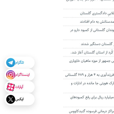
لابیِ دادگستری گلستان
مدستانش به دام افتادند
ندان گلستانی از کمبود دارو در
کُرد از استان گلستان آغاز شد.
س جمهور از موزه ماهیان خاویاری
تلگرام
اینستاگرام
۴ هزار و ۶۸۹ گلستانی
رک هویتی جا مانده در ادارات و
آپارات
لیارد ریال برای رفع کمبودهای
ایکس
راکز درمانی فرسوده گنبدکاووس