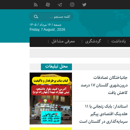
جمعه / ۱۶ مرداد / ۱۴۰۵
Friday, 7 August , 2026
یادداشت
گردشگری
معرفی مشاغل
محل تبلیغات
جانباختگان تصادفات
درون‌شهری گلستان ۱۷ درصد
کاهش یافت
استاندار: بابک زنجانی با ۱۱
هلدینگ اقتصادی پیگیر
سرمایه‌گذاری در گلستان است