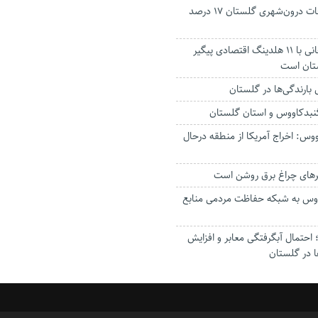
جانباختگان تصادفات درون‌شهری گلستان ۱۷ درصد
استاندار: بابک زنجانی با ۱۱ هلدینگ اقتصادی پیگیر
ستان است
گنبدکاووس و استان گلستان
وس: اخراج آمریکا از منطقه درحال
رهای چراغ برق روشن است
اووس به شبکه حفاظت مردمی منابع
حتمال آبگرفتگی معابر و افزایش
ا در گلستان