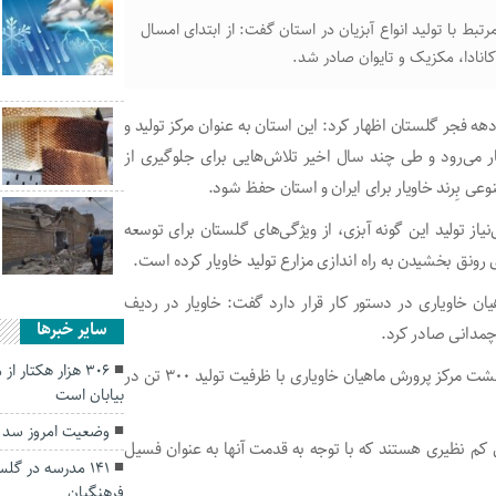
ط با تولید انواع آبزیان در استان گفت: از ابتدای امسال
فجر گلستان اظهار کرد: این استان به عنوان مرکز تولید و
 می‌رود و طی چند سال اخیر تلاش‌هایی برای جلوگیری از
وعی بِرند خاویار برای ایران و استان حفظ شود.
یاز تولید این گونه آبزی، از ویژگی‌های گلستان برای توسعه
 رونق بخشیدن به راه اندازی مزارع تولید خاویار کرده است.
ان خاویاری در دستور کار قرار دارد گفت: خاویار در ردیف
سایر خبرها
چمدانی صادر کرد.
۳۰۶ هزار هکتار 
جباری به فرارسیدن دهه فجر اشاره کرد و گفت: در این ایام، هشت مرکز پرورش ماهیان خاویاری با ظرفیت تولید ۳۰۰ تن در
بیابان است
وضعیت امروز سد
ی کم نظیری هستند که با توجه به قدمت آنها به عنوان فسیل
۱۴۱ مدرسه در گل
فرهنگیان