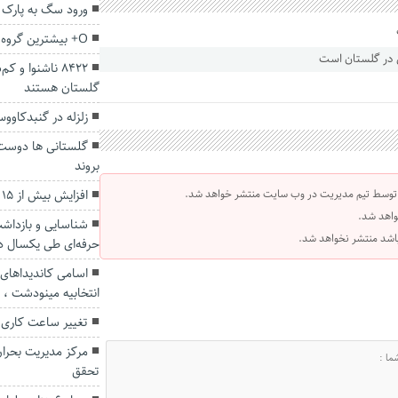
ورود سگ به پارک 
O+ بیشترین گروه خونی اهدایی در گلستان
8422 ناشنوا و
گلستان هستند
زلزله در گنبدکاوو
گلستانی ها دوست 
بروند
افزایش بیش از ۱۵ درصدی اهدای خون در گلستان
 توسط تیم مدیریت در وب سایت منتشر خواهد شد.
واهد شد.
 باشد منتشر نخواهد شد.
حرفه‌ای طی یکسال د
اسامی کاندیداهای
انتخابیه مینودشت ، ک
تغییر ساعت کاری ا
مرکز مدیریت بحران
تحقق