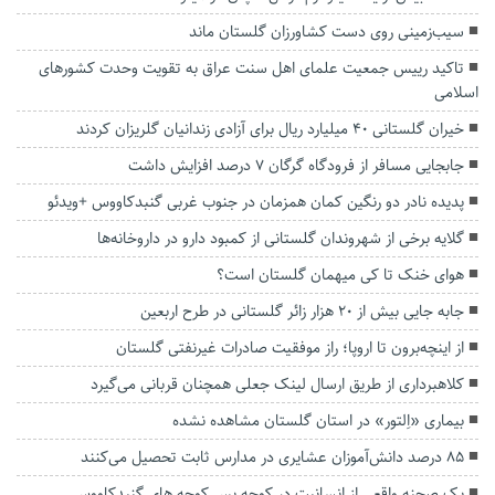
سیب‌زمینی‌ روی دست کشاورزان گلستان ماند
تاکید رییس جمعیت علمای اهل سنت عراق به تقویت وحدت کشورهای
اسلامی
خیران گلستانی ۴۰ میلیارد ریال برای آزادی زندانیان گلریزان کردند
جابجایی مسافر از فرودگاه گرگان ۷ درصد افزایش داشت
پدیده نادر دو رنگین کمان همزمان در جنوب غربی گنبدکاووس +ویدئو
گلایه برخی از شهروندان گلستانی از کمبود دارو در داروخانه‌ها
هوای خنک تا کی میهمان گلستان است؟
جابه جایی بیش از ۲۰ هزار زائر گلستانی در طرح اربعین
از اینچه‌برون تا اروپا؛ راز موفقیت صادرات غیرنفتی گلستان
کلاهبرداری از طریق ارسال لینک جعلی همچنان قربانی می‌گیرد
بیماری «اِلتور» در استان گلستان مشاهده نشده
۸۵ درصد دانش‌آموزان عشایری در مدارس ثابت تحصیل می‌کنند
یک صحنه واقعی از انسانیت در کوچه پس کوچه های گنبدکاووس