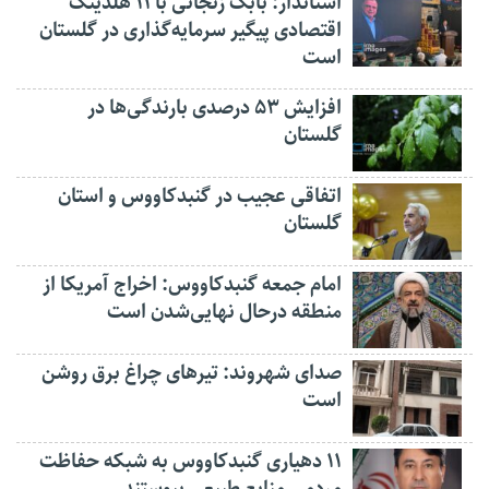
استاندار: بابک زنجانی با ۱۱ هلدینگ
اقتصادی پیگیر سرمایه‌گذاری در گلستان
است
افزایش ۵۳ درصدی بارندگی‌ها در
گلستان
اتفاقی عجیب در‌ گنبدکاووس و استان
گلستان
امام جمعه گنبدکاووس: اخراج آمریکا از
منطقه درحال نهایی‌شدن است
صدای شهروند: تیرهای چراغ برق روشن
است
۱۱ دهیاری گنبدکاووس به شبکه حفاظت