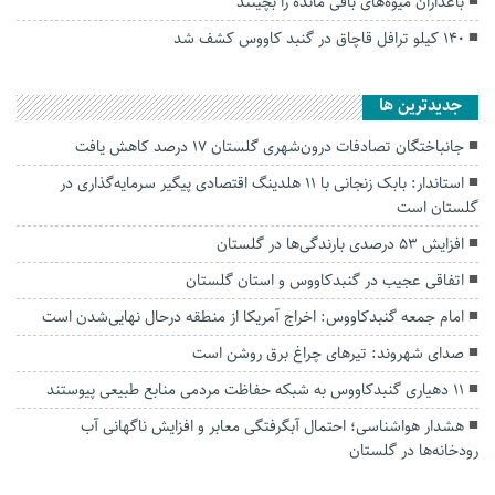
باغداران میوه‌های باقی مانده را بچینند
۱۴۰ کیلو ترافل قاچاق در گنبد کاووس کشف شد
جديدترين ها
جانباختگان تصادفات درون‌شهری گلستان ۱۷ درصد کاهش یافت
استاندار: بابک زنجانی با ۱۱ هلدینگ اقتصادی پیگیر سرمایه‌گذاری در
گلستان است
افزایش ۵۳ درصدی بارندگی‌ها در گلستان
اتفاقی عجیب در‌ گنبدکاووس و استان گلستان
امام جمعه گنبدکاووس: اخراج آمریکا از منطقه درحال نهایی‌شدن است
صدای شهروند: تیرهای چراغ برق روشن است
۱۱ دهیاری گنبدکاووس به شبکه حفاظت مردمی منابع طبیعی پیوستند
هشدار هواشناسی؛ احتمال آبگرفتگی معابر و افزایش ناگهانی آب
رودخانه‌ها در گلستان