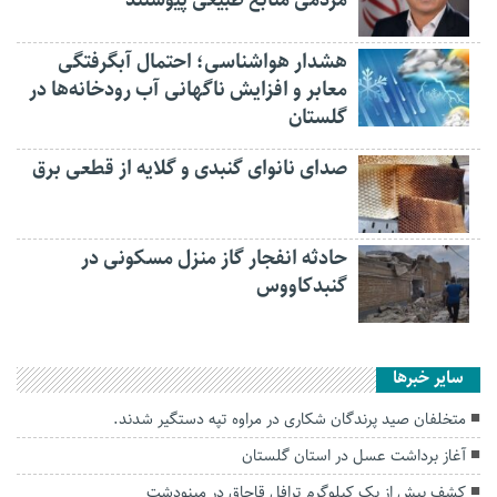
مردمی منابع طبیعی پیوستند
هشدار هواشناسی؛ احتمال آبگرفتگی
معابر و افزایش ناگهانی آب رودخانه‌ها در
گلستان
صدای نانوای گنبدی و گلایه از قطعی برق
حادثه انفجار گاز منزل مسکونی در
گنبدکاووس
سایر خبرها
متخلفان صید پرندگان شکاری در مراوه تپه دستگیر شدند.
آغاز برداشت عسل در استان گلستان
کشف بیش از یک کیلوگرم ترافل قاچاق در مینودشت