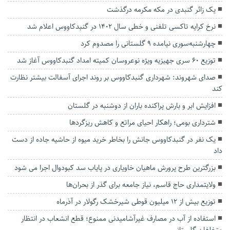
یک زائر گنبدی در مکه مکرمه درگذشت
نرخ کرایه تاکسی تلفنی و خطی سال 1402 در گنبدکاووس اعلام شد
چهارشنبه‌سوری نیامده ۹ گلستانی را مصدوم کرد
توزیع ۶۰ سری جهیزیه ویژه نوعروسان کمیته امداد گنبدکاووس آغاز شد
صدای شهروند: شهرداری گنبدکاووس بر روند اجرای آسفالت بیشتر نظارت
کند
افزایش ابر و بارش پراکنده باران از دوشنبه در گلستان
شترداری بومی؛ راهکار احیای مراتع و کاهش ریزگردها
یک نفر در گنبدکاووس جانش را بخاطر خرید میوه از حاشیه جاده از دست
داد
بزرگترین طرح پرورش ماهیان خاویاری در پایاب سد کبودوال اجرا می شود
ولایتمداری حاج قاسم، نیاز جامعه برای گذر از بحران‌ها
توزیع بیش از ۱۲ میلیون قوطی شیرخشک رگولار در آذرماه
استفاده از آب در مصارف غیرآشامیدنی ممنوع؛ قطع انشعاب در انتظار
متخلفان گلستانی