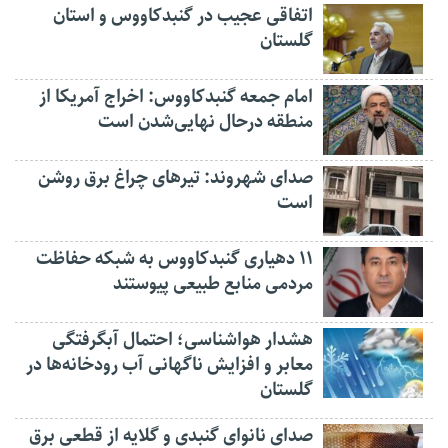
اتفاقی عجیب در‌ گنبدکاووس و استان
گلستان
امام جمعه گنبدکاووس: اخراج آمریکا از
منطقه درحال نهایی‌شدن است
صدای شهروند: تیرهای چراغ برق روشن
است
۱۱ دهیاری گنبدکاووس به شبکه حفاظت
مردمی منابع طبیعی پیوستند
هشدار هواشناسی؛ احتمال آبگرفتگی
معابر و افزایش ناگهانی آب رودخانه‌ها در
گلستان
صدای نانوای گنبدی و گلایه از قطعی برق