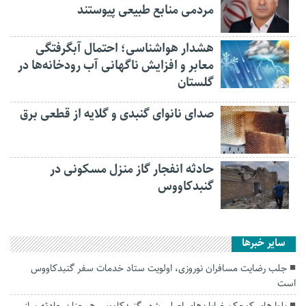
مردمی منابع طبیعی پیوستند
هشدار هواشناسی؛ احتمال آبگرفتگی
معابر و افزایش ناگهانی آب رودخانه‌ها در
گلستان
صدای نانوای گنبدی و گلایه از قطعی برق
حادثه انفجار گاز منزل مسکونی در
گنبدکاووس
سایر خبرها
جلب رضایت‌ مسافران نوروزی، اولویت ستاد خدمات سفر گنبدکاووس
است
بلوارهای کوچک خیابان‌های اصلی شهر گنبدکاووس همچنان حادثه ساز