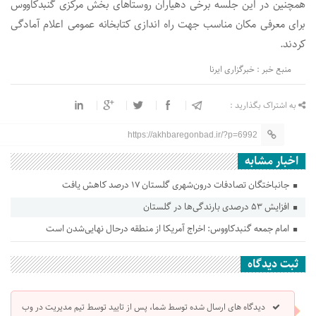
همچنین در این جلسه برخی دهیاران روستاهای بخش مرکزی گنبدکاووس
برای معرفی مکان مناسب جهت راه اندازی کتابخانه عمومی اعلام آمادگی
کردند.
منبع خبر : خبرگزاری ایرنا
به اشتراک بگذارید :
https://akhbaregonbad.ir/?p=6992
اخبار مشابه
جانباختگان تصادفات درون‌شهری گلستان ۱۷ درصد کاهش یافت
افزایش ۵۳ درصدی بارندگی‌ها در گلستان
امام جمعه گنبدکاووس: اخراج آمریکا از منطقه درحال نهایی‌شدن است
ثبت دیدگاه
دیدگاه های ارسال شده توسط شما، پس از تایید توسط تیم مدیریت در وب