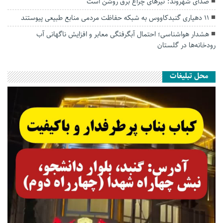
صدای شهروند: تیرهای چراغ برق روشن است
۱۱ دهیاری گنبدکاووس به شبکه حفاظت مردمی منابع طبیعی پیوستند
هشدار هواشناسی؛ احتمال آبگرفتگی معابر و افزایش ناگهانی آب
رودخانه‌ها در گلستان
محل تبلیغات