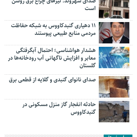
صدای شهروند: تیرهای چراغ برق روشن
است
۱۱ دهیاری گنبدکاووس به شبکه حفاظت
مردمی منابع طبیعی پیوستند
هشدار هواشناسی؛ احتمال آبگرفتگی
معابر و افزایش ناگهانی آب رودخانه‌ها در
گلستان
صدای نانوای گنبدی و گلایه از قطعی برق
حادثه انفجار گاز منزل مسکونی در
گنبدکاووس