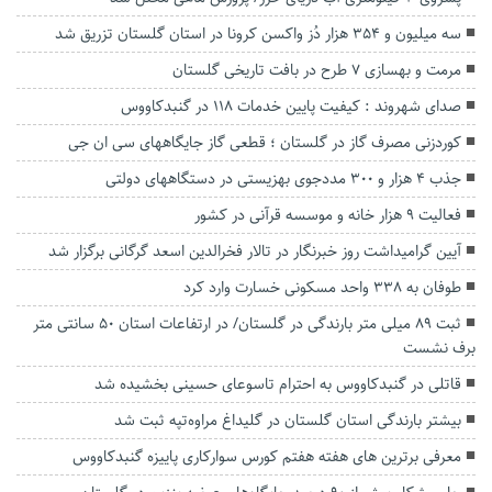
سه میلیون و ۳۵۴ هزار دُز واکسن کرونا در استان گلستان تزریق شد
مرمت و بهسازی ۷ طرح در بافت تاریخی گلستان
صدای شهروند : کیفیت پایین خدمات 118 در گنبدکاووس
کوردزنی مصرف گاز در گلستان ؛ قطعی گاز جایگاههای سی ان جی
جذب ۴ هزار و ۳۰۰ مددجوی بهزیستی در دستگاههای دولتی
فعالیت ۹ هزار خانه و موسسه قرآنی در کشور
آیین گرامیداشت روز خبرنگار در تالار فخرالدین اسعد گرگانی برگزار شد
طوفان به ۳۳۸ واحد مسکونی خسارت وارد کرد
ثبت ۸۹ میلی متر بارندگی در گلستان/ در ارتفاعات استان ۵۰ سانتی متر
برف نشست
قاتلی در گنبدکاووس به احترام تاسوعای حسینی بخشیده شد
بیشتر بارندگی استان گلستان در گلیداغ مراوه‌تپه ثبت شد
معرفی برترین های هفته هفتم کورس سوارکاری پاییزه گنبدکاووس