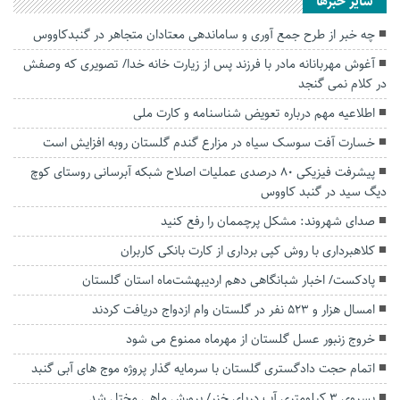
سایر خبرها
چه خبر از طرح جمع آوری و ساماندهی معتادان‌ متجاهر در گنبدکاووس
آغوش مهربانانه مادر با فرزند پس از زیارت خانه خدا/ تصویری که وصفش
در کلام نمی گنجد
اطلاعیه مهم درباره تعویض شناسنامه و کارت ملی
خسارت آفت سوسک سیاه در مزارع گندم گلستان روبه افزایش است
پیشرفت فیزیکی ۸۰ درصدی عملیات اصلاح شبکه آبرسانی روستای کوچ
دیگ سید در گنبد کاووس
صدای شهروند: مشکل پرچممان را رفع کنید
کلاهبرداری با روش کپی برداری از کارت بانکی کاربران
پادکست/ اخبار شبانگاهی دهم اردیبهشت‌ماه استان گلستان
امسال هزار و ۵۲۳ نفر در گلستان وام ازدواج دریافت کردند
خروج زنبور عسل گلستان از مهرماه ممنوع می شود
اتمام حجت دادگستری گلستان با سرمایه گذار پروژه موج های آبی گنبد
پسروی ۳ کیلومتری آب دریای خزر/ پرورش ماهی مختل شد