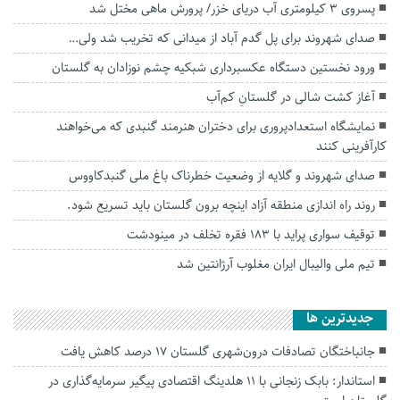
پسروی ۳ کیلومتری آب دریای خزر/ پرورش ماهی مختل شد
صدای شهروند برای پل گدم آباد از میدانی که تخریب شد ولی…
ورود نخستین دستگاه عکسبرداری شبکیه چشم نوزادان به گلستان
آغاز کشت شالی در گلستانِ کم‌آب
نمایشگاه استعدادپروری برای دختران هنرمند گنبدی که می‌خواهند
کارآفرینی کنند
صدای شهروند و گلایه از وضعیت خطرناک باغ ملی گنبدکاووس
روند راه اندازی منطقه آزاد اینچه برون گلستان باید تسریع شود.
توقیف سواری پراید با ۱۸۳ فقره تخلف در مینودشت
تیم ملی والیبال ایران مغلوب آرژانتین شد
جديدترين ها
جانباختگان تصادفات درون‌شهری گلستان ۱۷ درصد کاهش یافت
استاندار: بابک زنجانی با ۱۱ هلدینگ اقتصادی پیگیر سرمایه‌گذاری در