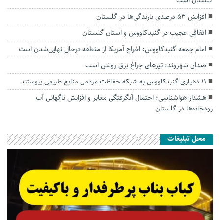
گلستان است
افزایش ۵۳ درصدی بارندگی‌ها در گلستان
اتفاقی عجیب در‌ گنبدکاووس و استان گلستان
امام جمعه گنبدکاووس: اخراج آمریکا از منطقه درحال نهایی‌شدن است
صدای شهروند: تیرهای چراغ برق روشن است
۱۱ دهیاری گنبدکاووس به شبکه حفاظت مردمی منابع طبیعی پیوستند
هشدار هواشناسی؛ احتمال آبگرفتگی معابر و افزایش ناگهانی آب
رودخانه‌ها در گلستان
محل تبلیغات