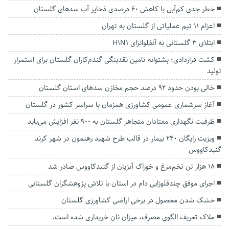
خطر جدی کم‌آبی با کاهش ۶۰ درصدی ذخایر آب سدهای گلستان
اعزام ۱۱ تیم عملیاتی از گلستان به تهران
ابتلای ۳ گلستانی به آنفلوانزای H1N1
کشت قراردادی؛ پشتوانه تامین نقدینگی گندم‌کاران گلستان برای استمرار
تولید
خالی بودن حدود ۹۲ درصد حجم مخازن سد‌های استان گلستان
آغاز سرشماری عمومی کشاورزی همزمان با سراسر کشور در گلستان
ظرفیت نگهداری معتادان متجاهر گلستان به ۹۰۰ نفر افزایش می‌یابد
ویزیت رایگان ۲۴۰ بیمار در قالب طرح شهید رهنمون در شهر کرند
گنبدکاووس
۱۸ هزار تن تخم‌مرغ و خوراک آبزیان از گنبدکاووس صادر شد
اجرای موفق چندقلوزایی دام در استان با تلاش پژوهشگران گلستانی
خشک شدن محصول در برخی اراضی کشاورزی گلستان
ملاک تعریف الگوی مصرف، میزان نان خریداری شده است.