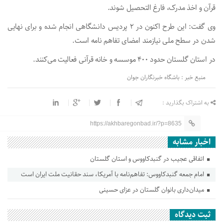
قرآن و اخذ مدرک، فارغ التحصیل شوند.
وی گفت: این طرح اکنون در ۲ پردیس دانشگاهی انجام شده و برای نهایی
شدن در سطح ملی نیازمند امضای تفاهم نامه است.
در استان گلستان حدود ۴٠٠ موسسه و خانه قرآنی فعالیت می‌کنند.
منبع خبر : باشگاه خبرنگاران جوان
به اشتراک بگذارید :
https://akhbaregonbad.ir/?p=8635
اخبار مشابه
اتفاقی عجیب در‌ گنبدکاووس و استان گلستان
امام جمعه گنبدکاووس: تفاهم‌نامه با آمریکا، سند حقانیت ملت ایران است
میدان‌داری بانوان گلستان در عزای حسینی
ثبت دیدگاه