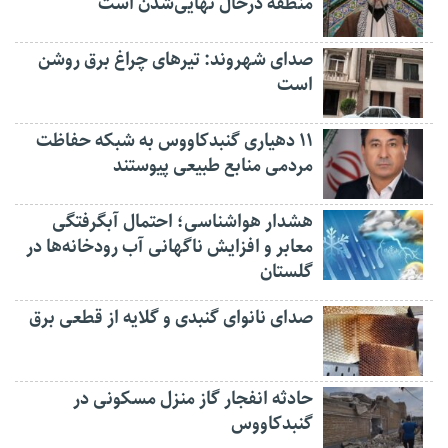
منطقه درحال نهایی‌شدن است
صدای شهروند: تیرهای چراغ برق روشن
است
۱۱ دهیاری گنبدکاووس به شبکه حفاظت
مردمی منابع طبیعی پیوستند
هشدار هواشناسی؛ احتمال آبگرفتگی
معابر و افزایش ناگهانی آب رودخانه‌ها در
گلستان
صدای نانوای گنبدی و گلایه از قطعی برق
حادثه انفجار گاز منزل مسکونی در
گنبدکاووس