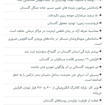
۳۱ روستا با قابلیت ایجاد بوم‌گردی در گنبدکاووس شناسایی شد.
یادداشتی پیرامون زمزمه های‌ تغییر مسیر‌ جاده جنگل گلستان‌
۵۰ درصد مرغداران جوجه ریزی نکرده‌اند.
فرونشست زمین؛ تهدید مغفول گلستان
محاسبه تعرفه آزاد در زمان قطعی اینترنت در مراکز درمانی تخلف است
ساماندهی میوه‌فروشان مستقر در جاده‌های ورودی گنبدکاووس ضروری
است.
بیشتر بارندگی استان گلستان در گلیداغ مراوه‌تپه ثبت شد
افزایش ١٦ درصدی اقامت مسافران در گلستان
دو شهروند گلستانی بر اثر واژگونی خودرو جان باختند
پسروی آب دریای خزر معیشت ساحل نشینان بندر ترکمن را به خطر
انداخته است.
وزیر کار: یارانه کالابرگ الکترونیکی از ۴۰۰ به ۴۸۰ هزار تومان افزایش
می‌یابد
غفلت از ظرفیت تولیددر روستاهای گلستان