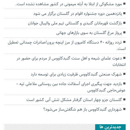
مورد مشکوکی از ابتلا به آبله میمونی در کشور مشاهده نشده است.
پانزدهمین دوره جشنواره اقوام در گلستان برگزار می شود
بازگشت قهرمانان گنبدی و گلستانی تیم ملی والیبال جوانان
پرواز مرغ گلستان به سوی بازارهای جهانی
تردد روزانه ۴۰ دستگاه کامیون از مرز اینچه برون/صادرات چمدانی تعطیل
است.
دعوت علمای شیعه و اهل سنت گنبدکاووس از مردم برای حضور در
انتخابات
شهرک صنعتی گنبدکاووس ظرفیت زیادی برای توسعه دارد
بازدید جهت پیگیری اجرای آسفالت جاده بین روستایی ملاعلی تپه –
عوض‌حاجی گنبدکاووس
گلستان جزو چهار استان گرفتار مشکل تنش آبی کشور است
شهرداری گنبدکاووس باز هم شگفتی‌ساز می‌شود؟
جديدترين ها