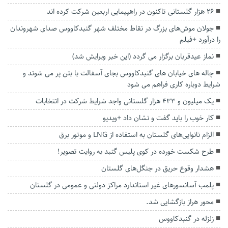
۲۶ هزار گلستانی تاکنون در راهپیمایی اربعین شرکت کرده اند
جولان موش‌های بزرگ در نقاط مختلف شهر گنبدکاووس صدای شهروندان
را درآورد +فیلم
نماز عیدقربان برگزار می گردد (این خبر ویرایش شد)
چاله های خیابان های گنبدکاووس بجای آسفالت با بتن پر می شوند و
شرایط دوباره کاری فراهم می شود
یک میلیون و ۴۳۳ هزار گلستانی واجد شرایط شرکت در انتخابات
کار خوب را باید گفت و نشان داد +ویدیو
الزام نانوایی‌های گلستان به استفاده از LNG و موتور برق
طرح شکست خورده در کوی پلیس گنبد به روایت تصویر!
هشدار وقوع حریق در جنگل‌های گلستان
پلمب آسانسورهای غیر استاندارد مراکز دولتی و عمومی در گلستان
محور هراز بازگشایی شد.
زلزله در گنبدکاووس