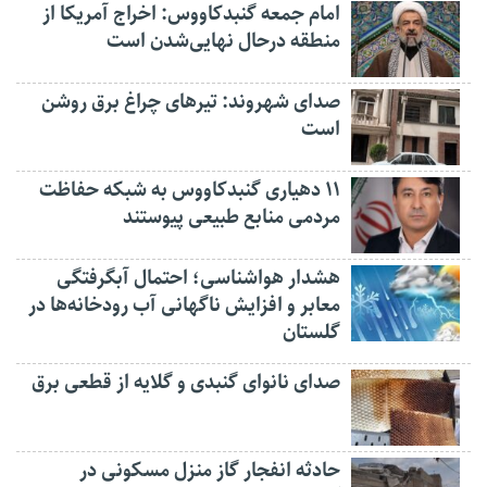
امام جمعه گنبدکاووس: اخراج آمریکا از
منطقه درحال نهایی‌شدن است
صدای شهروند: تیرهای چراغ برق روشن
است
۱۱ دهیاری گنبدکاووس به شبکه حفاظت
مردمی منابع طبیعی پیوستند
هشدار هواشناسی؛ احتمال آبگرفتگی
معابر و افزایش ناگهانی آب رودخانه‌ها در
گلستان
صدای نانوای گنبدی و گلایه از قطعی برق
حادثه انفجار گاز منزل مسکونی در