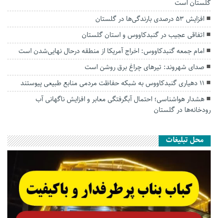
گلستان است
افزایش ۵۳ درصدی بارندگی‌ها در گلستان
اتفاقی عجیب در‌ گنبدکاووس و استان گلستان
امام جمعه گنبدکاووس: اخراج آمریکا از منطقه درحال نهایی‌شدن است
صدای شهروند: تیرهای چراغ برق روشن است
۱۱ دهیاری گنبدکاووس به شبکه حفاظت مردمی منابع طبیعی پیوستند
هشدار هواشناسی؛ احتمال آبگرفتگی معابر و افزایش ناگهانی آب
رودخانه‌ها در گلستان
محل تبلیغات