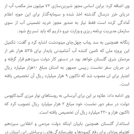
وی اضافه کرد: براین اساس مجوز شیرین‌سازی ۷۲ میلیون متر مکعب آب از
دریای خزر درسال گذشته اخذ شده و سرمایه‌گذار برای این حوزه اعلام
آمادگی کرده است فقط نیاز به صدور مجوز خرید تضمینی آب از سوی
سازمان مدیریت برنامه ریزی و وزارت نیرو داریم که باید تسریع شود.
زنگانه همچنین به سد رماب چهل‌چای مینودشت اشاره کرد و گفت: تکمیل
این پروژه ملی که تامین کننده آب آشامیدنی پایدار برای ۵۳۵ هزار نفر از
مردمان شرق گلستان خواهد بود در دستور کار دولت سیزدهم قرار گرفته و
در جریان سفر نخست رییس جمهور به استان مبلغ ۱۰هزار میلیارد ریال
اعتبار برای ان مصوب شد که تاکنون ۹ هزار میلیارد ریال آن تخصیص یافته
است.
وی ادامه داد: علاوه بر این برای آبرسانی به روستاهای نوار مرزی گنبدکاووس
دولت در سفر دور نخست خود مبلغ ۲ هزار میلیارد ریال تصویب کرد که
تاکنون هزار و ۲۲۰ میلیارد ریال آن تخصیص یافته است.
استاندار گلستان همچنین بابیان اینکه دولت مردمی و انقلابی سیزدهم
اهتمام ویژه‌ای برای رفع کمبودها و عقب‌ماندگی‌های زیرساختی این استان در