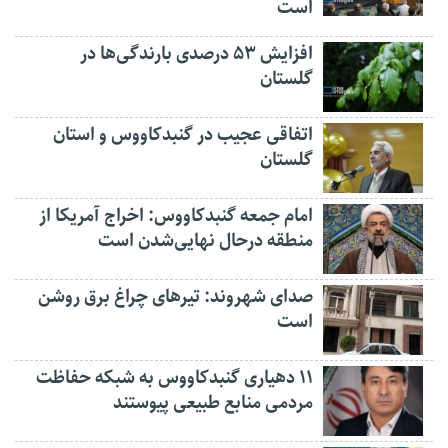
است
افزایش ۵۳ درصدی بارندگی‌ها در
گلستان
اتفاقی عجیب در‌ گنبدکاووس و استان
گلستان
امام جمعه گنبدکاووس: اخراج آمریکا از
منطقه درحال نهایی‌شدن است
صدای شهروند: تیرهای چراغ برق روشن
است
۱۱ دهیاری گنبدکاووس به شبکه حفاظت
مردمی منابع طبیعی پیوستند