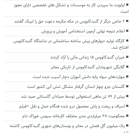
اولویت ما سپردن کار به موسسات و تشکل های تخصصی دارای مجوز
است
۲ حاجی دیگر از گنبدکاووس در‌ مکه مکرمه دعوت حق را لبیک گفتند
اعلام نتیجه نهایی آزمون استخدامی آموزش و پرورش
کارگاه تولید دیوارهای پیش ساخته ساختمانی در ندامتگاه گنبدکاووس
افتتاح شد.
خیران گنبدکاووس ۱۵ زندانی مالی را آزاد کردند
گلایگی شهروندان گنبدکاووس از تاریکی معابر
مهارت‌های سواد پایه دانش آموزان دچار آسیب شده است.
گلستان جزو چهار استان گرفتار مشکل تنش آبی کشور است
بیش از ۷۶ تن ماهی استخوانی توسط صیادان گلستانی صید شد
اسراف و ریخت و پاش محصول درو شده هنگام حمل و نقل +فیلم
محکومیت ۳۸ میلیاردی مدیر متخلف کارخانه سبوس خوراک دام
یک میلیون گل فصلی در معابر و بوستان‌های شهری گنبدکاووس کاشته
شد