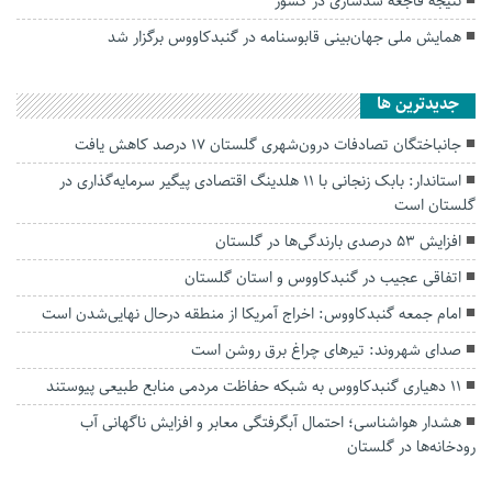
نتیجه فاجعه سدسازی در کشور
همایش ملی جهان‌بینی قابوسنامه در گنبدکاووس برگزار شد
جديدترين ها
جانباختگان تصادفات درون‌شهری گلستان ۱۷ درصد کاهش یافت
استاندار: بابک زنجانی با ۱۱ هلدینگ اقتصادی پیگیر سرمایه‌گذاری در
گلستان است
افزایش ۵۳ درصدی بارندگی‌ها در گلستان
اتفاقی عجیب در‌ گنبدکاووس و استان گلستان
امام جمعه گنبدکاووس: اخراج آمریکا از منطقه درحال نهایی‌شدن است
صدای شهروند: تیرهای چراغ برق روشن است
۱۱ دهیاری گنبدکاووس به شبکه حفاظت مردمی منابع طبیعی پیوستند
هشدار هواشناسی؛ احتمال آبگرفتگی معابر و افزایش ناگهانی آب
رودخانه‌ها در گلستان