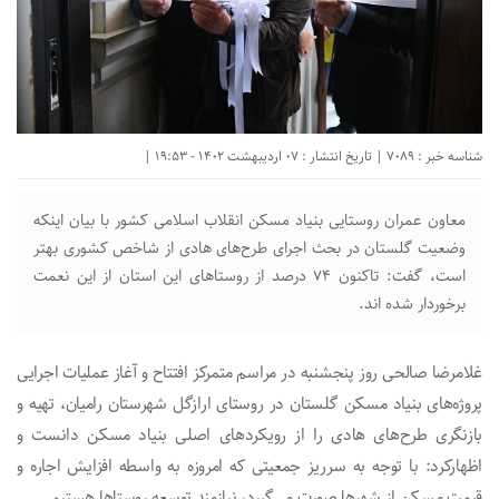
شناسه خبر : 7089 | تاریخ انتشار : 07 اردیبهشت 1402 - 19:53 |
معاون عمران روستایی بنیاد مسکن انقلاب اسلامی کشور با بیان اینکه
وضعیت گلستان در بحث اجرای طرح‌های هادی از شاخص کشوری بهتر
است، گفت: تاکنون ۷۴ درصد از روستاهای این استان از این نعمت
برخوردار شده اند.
غلامرضا صالحی روز پنجشنبه در مراسم متمرکز افتتاح و آغاز عملیات اجرایی
پروژه‌های بنیاد مسکن گلستان در روستای ارازگل شهرستان رامیان، تهیه و
بازنگری طرح‌های هادی را از رویکردهای اصلی بنیاد مسکن دانست و
اظهارکرد: با توجه به سرریز جمعیتی که امروزه به واسطه افزایش اجاره و
قیمت مسکن از شهرها صورت می‌گیرد، نیازمند توسعه روستاها هستیم.