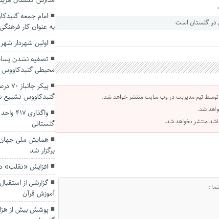
مدارس گلستان هزینه
امام جمعه گنبدکاو
به عنوان کار فرهنگی
اولین شهردار شهر
تصفیه نشدن پسا
محیطی گنبدکاووس 
پیکر ج
گنبدکاووس تشییع 
 توسط تیم مدیریت در وب سایت منتشر خواهد شد.
واهد شد.
واگذاری
 باشد منتشر نخواهد شد.
گلستانی
همایش ملی جهان‌ب
برگزار شد
افزایش «تقلب» در ب
گزارشی از استقبال
آموزش قرآن