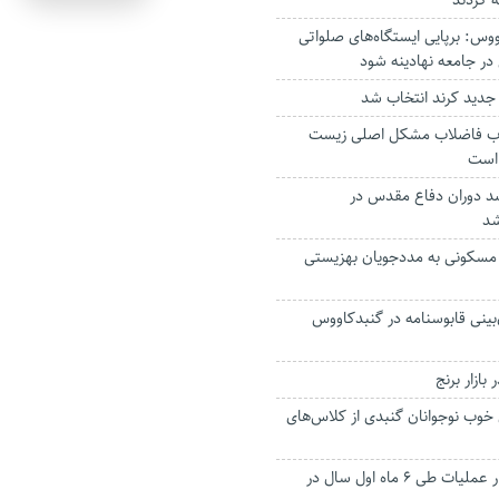
 کردند
وس: برپایی ایستگاه‌های صلواتی
 در جامعه نهادینه شود
 جدید کرند انتخاب شد
ب فاضلاب مشکل اصلی زیست
است
انباز ۷۰ درصد دوران دفاع مقدس در
شد
 ۴۱۷ واحد مسکونی به مددجویان بهزیستی
ینی قابوسنامه در گنبدکاووس
ازار برنج
 خوب نوجوانان گنبدی از کلاس‌های
پوشش بیش از هزار عملیات طی ۶ ماه اول سال در