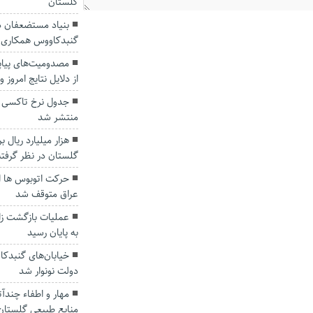
گلستان
بنیاد مستضعفان در
گنبدکاووس همکاری 
مصدومیت‌های پیاپی
از دلایل نتایج امروز 
جدول نرخ تاکسی 
منتشر شد
هزار میلیارد ریال 
گلستان در نظر گرفت
حرکت اتوبوس ها از
عراق متوقف شد
عملیات بازگشت زا
به پایان رسید
دولت نونوار شد
مهار و اطفاء چند
منابع طبیعی گلستان