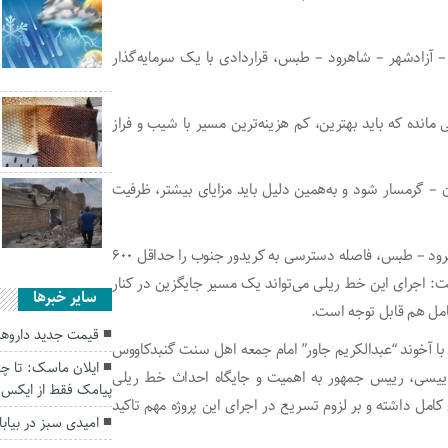
بد – آزادشهر – شاهرود – طبس، قراردادی با یک سرمایه‌گذار
 مانده که باید بهترین، کم هزینه‌ترین مسیر با شیب و فراز
ن – گرمسار شود و به‌همین دلیل باید مزایای بیشتر، ظرفیت
زنگانه بابیان اینکه راه آهن اینچه برون – گنبد – آزادشهر – شاهرود – طبس، فاصله دسترسی به کریدور جنوب را حداقل ۶۰۰
فت: اجرای این خط ریلی می‌تواند یک مسیر جایگزین در کنار
سایر خبرها
امل هم قابل توجه است.
قیمت جدید داروها
تیرماه امسال هم در دیدار با آخوند “عبدالکریم جاور” امام جمعه اهل سنت گنبدکاووس
ایلان ماسک: تا چن
م رییسی، رییس جمهور به اهمیت و جایگاه احداث خط ریلی
پیامک فقط از ایکس 
امل داشته و بر لزوم تسریع در اجرای این پروژه مهم تاکید
امیدی سبز در بیا