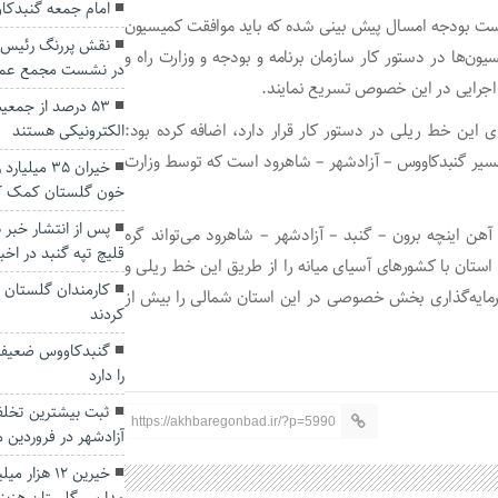
امام جمعه گنبدکا
پیوست بودجه امسال پیش بینی شده که باید موافقت کمیسیون
نقش پررنگ رئیس 
میسیون‌ها در دستور کار سازمان برنامه و بودجه و وزارت راه و
در نشست مجمع عمو
۵۳ درصد از جم
ی این خط ریلی در دستور کار قرار دارد، اضافه کرده بود:
الکترونیکی هستند
 مسیر گنبدکاووس – آزادشهر – شاهرود است که توسط وزارت
خیران ۳۵ م
خون گلستان کمک ک
پس از انتشار خبر
آهن اینچه برون – گنبد – آزادشهر – شاهرود می‌تواند گره
قلیچ تپه گنبد در اخ
 استان با کشورهای آسیای میانه را از طریق این خط ریلی و
ایه‌گذاری بخش خصوصی در این استان شمالی را بیش از
کردند
گنبدکاووس ضعیف 
را دارد
ثبت بیشترین تخلف 
https://akhbaregonbad.ir/?p=5990
آزادشهر در فروردین م
خیرین ۱۲ هز