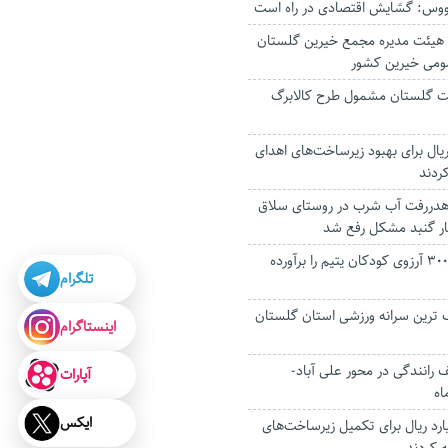
ووس: گشایش اقتصادی در راه است
هیئت مدیره مجمع خیرین گلستان
می خیرین کشور
عیت گلستان مشمول طرح کالابرگ
یلیارد ریال برای بهبود زیرساخت‌های اهدای
ردند
 هدررفت آب شرب در روستای سلاق
بار گنبد مشکل رفع شد
کارمندان گلستان ۳۰۰ آرزوی کودکان یتیم را برآورده
تلگرام
ترین سرانه ورزشی استان گلستان
اینستاگرام
رانندگی در محور علی آباد-
آپارات
اه
ایکس
ار میلیارد ریال برای تکمیل زیرساخت‌های