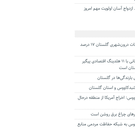
ازدواج آسان اولویت مهم امروز
جانباختگان تصادفات درون‌شهری گلستان ۱۷ درصد
استاندار: بابک زنجانی با ۱۱ هلدینگ اقتصادی پیگیر
ستان است
گنبدکاووس و استان گلستان
وس: اخراج آمریکا از منطقه درحال
رهای چراغ برق روشن است
اووس به شبکه حفاظت مردمی منابع