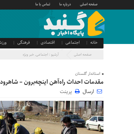
صفحه اصلی
درباره ما
تماس با ما
خانه
اجتماعی
اقتصادی
فرهنگی
ورزش
صدای شهروند
آگهی دولتی
صفحه اصلی
آرشیو :
اجتماعی
,
خبر ویژه
استاندار گلستان
مقدمات احداث راه‌آهن اینچه‌برون – شاهرود
ارسال
پرینت