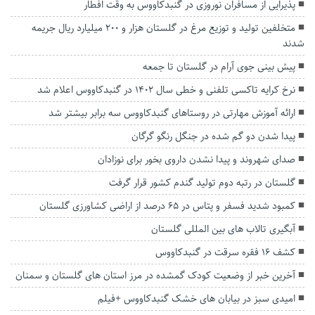
پذیرایی از مسافران نوروزی در گنبدکاووس به وقت افطار
متخلفین تولید و توزیع مرغ در گلستان هزار و ۲۰۰ میلیارد ریال جریمه
شدند
پیش بینی جوی آرام در گلستان تا جمعه
نرخ کرایه تاکسی تلفنی و خطی سال 1402 در گنبدکاووس اعلام شد
ارائه آموزش‌ مهارتی در روستاهای گنبدکاووس سه برابر بیشتر شد
پیدا شدن دو گم شده در جنگل رنگو گرگان
صدای شهروند و پیدا نشدن داروی بخور برای نوزادان
گلستان در رتبه دوم تولید گندم کشور قرار گرفت
کمبود شدید فسفر و پتاس در ۶۵ درصد از اراضی کشاورزی گلستان
آبگیری تالاب های بین المللی گلستان
کشف ۱۶ فقره سرقت در گنبدکاووس
آخرین خبر از وضعیت کودک گمشده در مرز استان های گلستان و سمنان
امیدی سبز در بیابان های خشک گنبدکاووس +فیلم