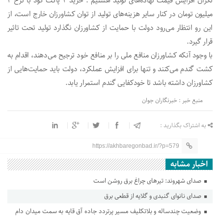
نگران افزایش قیمت نهاده‌های تولید هستیم . خرید ۴ پاکت کود با نرخ ۲
میلیون تومان در کنار سایر هزینه‌های تولید از توان کشاورزان خارج است، از
این رو انتظار می‌رود دولت با حمایت از کشاورزان نگذارد تولید تحت تاثیر
قرار گیرد.
با وجود آنکه کشاورزان منافع ملی را بر منافع خود ترجیح می‌دهند، اقدام به
کشت گندم می‌کنند و تنها برای افزایش عملکرد، دولت باید حمایت‌هایی از
کشاورزان داشته باشد تا خودکفایی گندم استمرار یابد.
منبع خبر : خبرنگاران جوان
به اشتراک بگذارید :
https://akhbaregonbad.ir/?p=579
اخبار مشابه
صدای شهروند: تیرهای چراغ برق روشن است
صدای نانوای گنبدی و گلایه از قطعی برق
وضعیت چندساله و بلاتکلیف مسیر پرتردد جاده آق قایه به سمت میدان دام