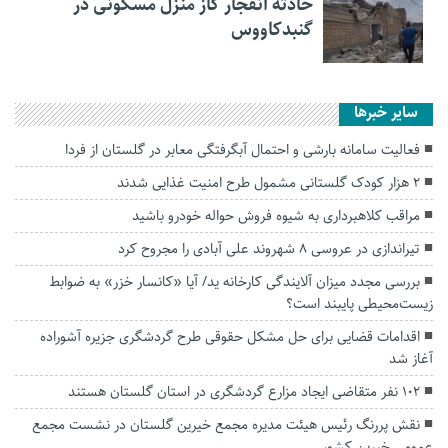
حادثه انفجار گاز منزل مسکونی در
گنبدکاووس
سایر خبرها
فعالیت سامانه بارشی و احتمال آبگرفتگی معابر در گلستان از فردا
۲ هزار کودک گلستانی مشمول طرح امنیت غذایی شدند
مراقب کلاهبرداری به شیوه فروش حواله خودرو باشید
تیراندازی در عروسی ۸ شهروند علی آبادی را مجروح کرد
بررسی مجدد میزان آلایندگی کارخانه ید/ آیا «کانسار خزر» به ضوابط
زیست‌محیطی پایبند است؟
اقدامات قضایی برای حل مشکل حقوقی طرح گردشگری جزیره آشوراده
آغاز شد
۱۰۲ نفر متقاضی ایجاد مزارع گردشگری در استان گلستان هستند
نقش پررنگ رئیس هیئت مدیره مجمع خیرین گلستان در نشست مجمع
عمومی خیرین کشور