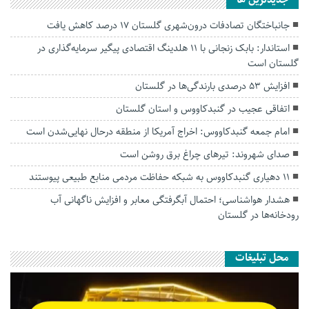
جديدترين ها
جانباختگان تصادفات درون‌شهری گلستان ۱۷ درصد کاهش یافت
استاندار: بابک زنجانی با ۱۱ هلدینگ اقتصادی پیگیر سرمایه‌گذاری در
گلستان است
افزایش ۵۳ درصدی بارندگی‌ها در گلستان
اتفاقی عجیب در‌ گنبدکاووس و استان گلستان
امام جمعه گنبدکاووس: اخراج آمریکا از منطقه درحال نهایی‌شدن است
صدای شهروند: تیرهای چراغ برق روشن است
۱۱ دهیاری گنبدکاووس به شبکه حفاظت مردمی منابع طبیعی پیوستند
هشدار هواشناسی؛ احتمال آبگرفتگی معابر و افزایش ناگهانی آب
رودخانه‌ها در گلستان
محل تبلیغات