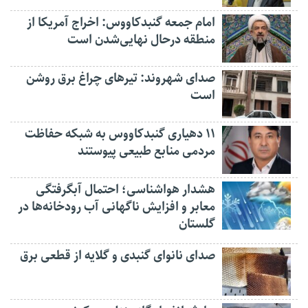
امام جمعه گنبدکاووس: اخراج آمریکا از
منطقه درحال نهایی‌شدن است
صدای شهروند: تیرهای چراغ برق روشن
است
۱۱ دهیاری گنبدکاووس به شبکه حفاظت
مردمی منابع طبیعی پیوستند
هشدار هواشناسی؛ احتمال آبگرفتگی
معابر و افزایش ناگهانی آب رودخانه‌ها در
گلستان
صدای نانوای گنبدی و گلایه از قطعی برق