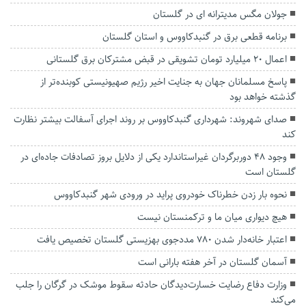
جولان مگس مدیترانه ای در گلستان
برنامه قطعی برق در گنبدکاووس و استان گلستان
اعمال ۲۰ میلیارد تومان تشویقی در قبض مشترکان برق گلستانی
پاسخ مسلمانان جهان به جنایت اخیر رژیم صهیونیستی کوبنده‌تر از
گذشته خواهد بود
صدای شهروند: شهرداری گنبدکاووس بر روند اجرای آسفالت بیشتر نظارت
کند
وجود ۴۸ دوربرگردان غیراستاندارد یکی از دلایل بروز تصادفات جاده‌ای در
گلستان است
نحوه بار زدن خطرناک خودروی پراید در ورودی شهر گنبدکاووس
هیچ دیواری میان ما و ترکمنستان نیست
اعتبار خانه‌دار شدن ۷۸۰ مددجوی بهزیستی گلستان تخصیص یافت
آسمان گلستان در آخر هفته بارانی است
وزارت دفاع رضایت خسارت‌دیدگان حادثه سقوط موشک در گرگان را جلب
می‌کند