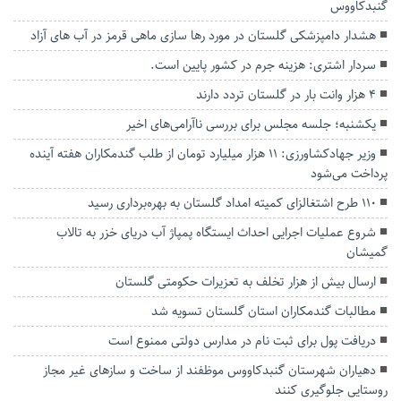
گنبدکاووس
هشدار دامپزشکی گلستان در مورد رها سازی ماهی قرمز در آب های آزاد
سردار اشتری: هزینه جرم در کشور پایین است.
۴ هزار وانت بار در گلستان تردد دارند
یکشنبه؛ جلسه مجلس برای بررسی ناآرامی‌های اخیر
وزیر جهادکشاورزی: ۱۱ هزار میلیارد تومان از طلب گندمکاران هفته آینده
پرداخت می‌شود
۱۱۰ طرح اشتغالزای کمیته امداد گلستان به بهره‌برداری رسید
شروع عملیات اجرایی احداث ایستگاه پمپاژ آب دریای خزر به تالاب
گمیشان
ارسال بیش از هزار تخلف به تعزیرات حکومتی گلستان
مطالبات گندمکاران استان گلستان تسویه شد
دریافت پول برای ثبت نام در مدارس دولتی ممنوع است
دهیاران شهرستان گنبدکاووس موظفند از ساخت و سازهای غیر مجاز
روستایی جلوگیری کنند