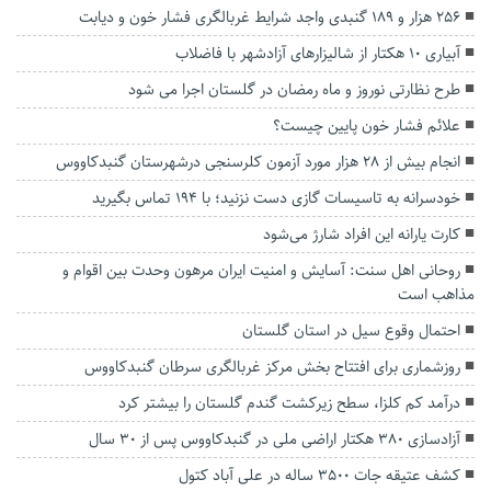
۲۵۶ هزار و ۱۸۹ گنبدی واجد شرایط غربالگری فشار خون و دیابت
آبیاری ۱۰ هکتار از شالیزار‌های آزادشهر با فاضلاب
طرح نظارتی نوروز و ماه رمضان در گلستان اجرا می شود
علائم فشار خون پایین چیست؟
انجام بیش از ۲۸ هزار مورد آزمون کلرسنجی درشهرستان گنبدکاووس
خودسرانه به تاسیسات گازی دست نزنید؛ با ۱۹۴ تماس بگیرید
کارت یارانه این افراد شارژ می‌شود
روحانی اهل سنت: آسایش و امنیت ایران مرهون وحدت بین اقوام و
مذاهب است
احتمال وقوع سیل در استان گلستان
روزشماری برای افتتاح بخش مرکز غربالگری سرطان گنبدکاووس
درآمد کم کلزا، سطح زیرکشت گندم گلستان را بیشتر کرد
آزادسازی ۳۸۰ هکتار اراضی ملی در گنبدکاووس پس از ۳۰ سال
کشف عتیقه جات ۳۵۰۰ ساله در علی آباد کتول