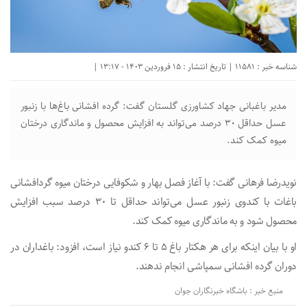
شناسه خبر : 11581 | تاریخ انتشار : 15 فروردین 1403 - 13:17 |
مدیر باغبانی جهاد کشاورزی گلستان گفت: گرده افشانی باغ‌ها با زنبور
عسل حداقل ۳۰ درصد می‌تواند به افزایش محصول و ماندگاری درختان
میوه کمک کند.
نویدرضا فرهانی گفت: با آغاز فصل بهار و شکوفایی درختان میوه گردافشانی
باغات با کندوی زنبور عسل می‌تواند حداقل تا ۳۰ درصد سبب افزایش
محصول شود و به ماندگاری میوه کمک کند.
او با بیان اینکه برای هر هکتار باغ ۵ تا ۶ کندو نیاز است، افزود: باغداران در
دوران گرده افشانی سمپاشی انجام ندهند.
منبع خبر : باشگاه خبرنگاران جوان