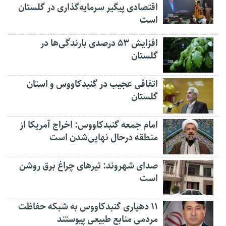
اقتصادی پیگیر سرمایه‌گذاری در گلستان
است
افزایش ۵۳ درصدی بارندگی‌ها در
گلستان
اتفاقی عجیب در‌ گنبدکاووس و استان
گلستان
امام جمعه گنبدکاووس: اخراج آمریکا از
منطقه درحال نهایی‌شدن است
صدای شهروند: تیرهای چراغ برق روشن
است
۱۱ دهیاری گنبدکاووس به شبکه حفاظت
مردمی منابع طبیعی پیوستند