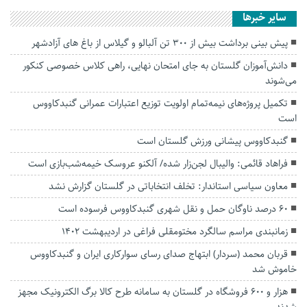
سایر خبرها
پیش بینی برداشت بیش از ٣٠٠ تن آلبالو و گیلاس از باغ های آزادشهر
دانش‌آموزان گلستان به جای امتحان نهایی، راهی کلاس‌ خصوصی کنکور
می‌شوند
تکمیل پروژه‌های نیمه‌تمام اولویت توزیع اعتبارات عمرانی گنبدکاووس
است
گنبدکاووس پیشانی ورزش گلستان است
فراهاد قائمی: والیبال لجن‌زار شده/ آلکنو عروسک خیمه‌شب‌بازی است
معاون سیاسی استاندار: تخلف انتخاباتی در گلستان گزارش نشد
۶۰ درصد ناوگان حمل و نقل شهری گنبدکاووس فرسوده است
زمانبندی مراسم سالگرد مختومقلی فراغی در اردیبهشت 1402
قربان محمد (سردار) ابتهاج صدای رسای سوارکاری ایران و گنبدکاووس
خاموش شد
هزار و ۶۰۰ فروشگاه در گلستان به سامانه طرح کالا برگ الکترونیک مجهز