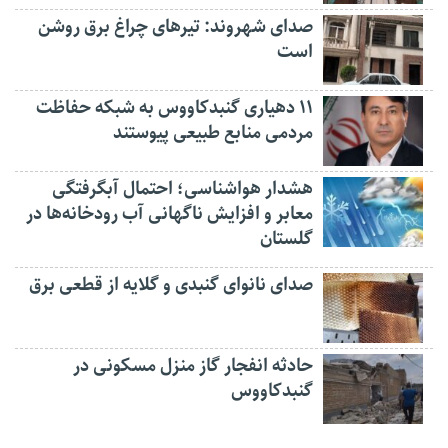
صدای شهروند: تیرهای چراغ برق روشن
است
۱۱ دهیاری گنبدکاووس به شبکه حفاظت
مردمی منابع طبیعی پیوستند
هشدار هواشناسی؛ احتمال آبگرفتگی
معابر و افزایش ناگهانی آب رودخانه‌ها در
گلستان
صدای نانوای گنبدی و گلایه از قطعی برق
حادثه انفجار گاز منزل مسکونی در
گنبدکاووس