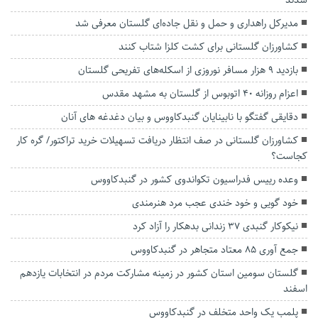
شدند
مدیرکل راهداری و حمل و نقل جاده‌ای گلستان معرفی شد
کشاورزان گلستانی برای کشت کلزا شتاب کنند
بازدید ۹ هزار مسافر نوروزی از اسکله‌های تفریحی گلستان
اعزام روزانه ۴۰ اتوبوس از گلستان به مشهد مقدس
دقایقی گفتگو با نابینایان گنبدکاووس و بیان دغدغه های آنان
کشاورزان گلستانی در صف انتظار دریافت تسهیلات خرید تراکتور/ گره کار
کجاست؟
وعده رییس فدراسیون تکواندوی کشور در گنبدکاووس
خود گویی و خود خندی عجب مرد هنرمندی
نیکوکار گنبدی ۳۷ زندانی بدهکار را آزاد کرد
جمع آوری ۸۵ معتاد متجاهر در گنبدکاووس
گلستان سومین استان کشور در زمینه مشارکت مردم در انتخابات یازدهم
اسفند
پلمب یک واحد متخلف در گنبدکاووس